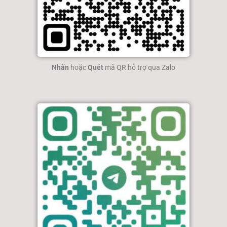
Nhấn
hoặc
Quét
mã QR hỗ trợ qua Zalo