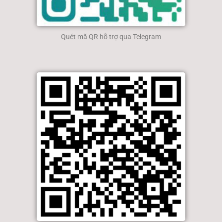
Quét mã QR hỗ trợ qua Telegram