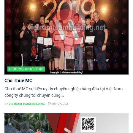
DỊCH VỤ CHO THUÊ
Cho Thuê MC
Cho thuê MC sự kiện uy tín chuyên nghiệp hàng đầu tại Việt Nam -
công ty chúng tôi chuyên cung...
BY
VIETNAM TEAM BUILDING
18/12/2023