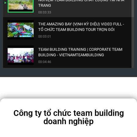
TRANG
00:03:33
THE AMAZING BAY (VỊNH KỲ DIỆU) VIDEO FULL -
TỔ CHỨC TEAM BUILDING TOUR TRỌN GÓI
00:03:01
TEAM BUILDING TRAINING | CORPORATE TEAM
BUILDING - VIETNAMTEAMBUILDING
00:04:46
Vietnamteambuilding - Công ty tổ chức team
building chuyên nghiệp
00:11:49
Media MS003
00:08:45
Công ty tổ chức team building
doanh nghiệp