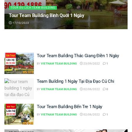
TOUR DU LỊCH TEAM BUILDING
Tour Team Building Bình Quới 1 Ngày
17/10/2023
Tour Team Building Thác Giang Điền 1 Ngày
BY
VIETNAM TEAM BUILDING
23/09/2022
1
Team Building 1 Ngày Tại Địa Đạo Củ Chi
BY
VIETNAM TEAM BUILDING
02/06/2022
0
Tour Team Building Bến Tre 1 Ngày
BY
VIETNAM TEAM BUILDING
02/06/2022
1