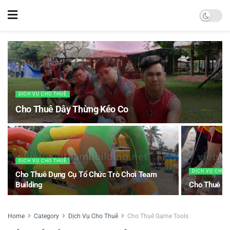
DỊCH VỤ CHO THUÊ
Cho Thuê Dây Thừng Kéo Co
DỊCH VỤ CHO THUÊ
DỊCH VỤ CHO 
Cho Thuê Dụng Cụ Tổ Chức Trò Chơi Team
Building
Cho Thuê Đô
Home
Category
Dịch Vụ Cho Thuê
Cho Thuê Game Tools