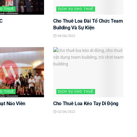
HO THUÊ
DỊCH VỤ CHO THUÊ
C
Cho Thuê Loa Đài Tổ Chức Team
Building Và Sự Kiện
04/06/2022
HO THUÊ
DỊCH VỤ CHO THUÊ
ạt Náo Viên
Cho Thuê Loa Kéo Tay Di Động
02/06/2022