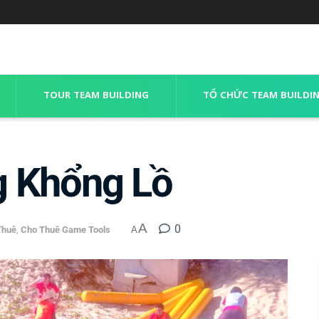
TOUR TEAM BUILDING
TỔ CHỨC TEAM BUILDI
g Khổng Lồ
A
0
Thuê
,
Cho Thuê Game Tools
A