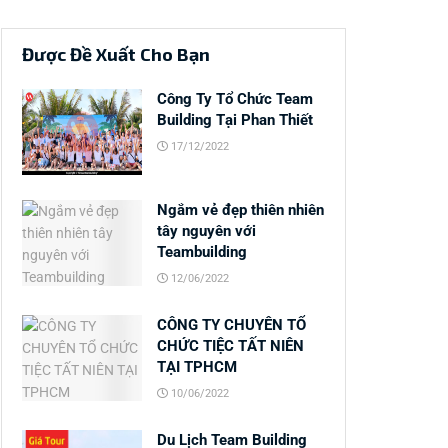
Được Đề Xuất Cho Bạn
Công Ty Tổ Chức Team
Building Tại Phan Thiết
17/12/2022
Ngắm vẻ đẹp thiên nhiên
tây nguyên với
Teambuilding
12/06/2022
CÔNG TY CHUYÊN TỔ
CHỨC TIỆC TẤT NIÊN
TẠI TPHCM
10/06/2022
Du Lịch Team Building