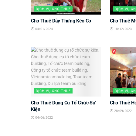
DỊCH VỤ CHO THUÊ
DỊCH VỤ C
Cho Thuê Dây Thừng Kéo Co
Cho Thuê M
04/01/2024
18/12/2023
DỊCH VỤ CHO THUÊ
DỊCH VỤ C
Cho Thuê Dụng Cụ Tổ Chức Sự
Cho Thuê Ho
Kiện
28/09/2022
04/06/2022