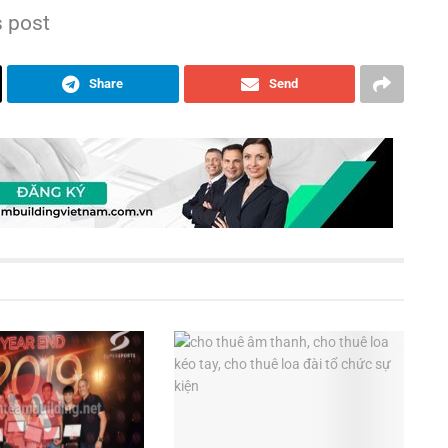
s post
Share
Send