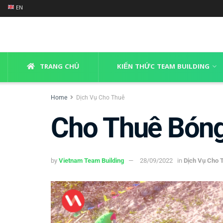
EN
TRANG CHỦ
KIẾN THỨC TEAM BUILDING
Home
Dịch Vụ Cho Thuê
Cho Thuê Bón
by
Vietnam Team Building
28/09/2022
in
Dịch Vụ Cho 