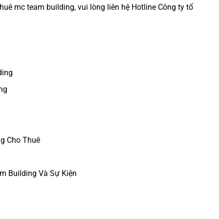
thuê mc team building
, vui lòng liên hệ Hotline
Công ty tổ
ding
ng
ng Cho Thuê
m Building Và Sự Kiện