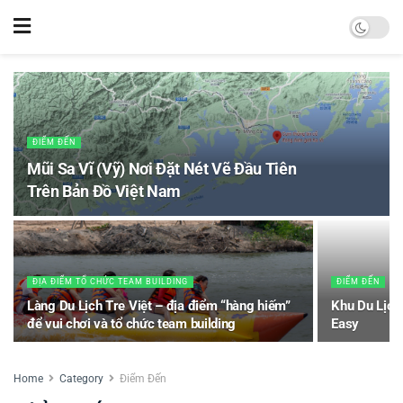
ĐIỂM ĐẾN
Mũi Sa Vĩ (Vỹ) Nơi Đặt Nét Vẽ Đầu Tiên
Trên Bản Đồ Việt Nam
ĐỊA ĐIỂM TỔ CHỨC TEAM BUILDING
ĐIỂM ĐẾN
Làng Du Lịch Tre Việt – địa điểm “hàng hiếm”
Khu Du Lịch
để vui chơi và tổ chức team building
Easy
Home
Category
Điểm Đến