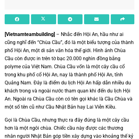
[
Vietnamteambuilding
]
– Nhắc đến Hội An, hầu như ai
cũng nghĩ đến “Chùa Cầu”, đó là một biểu tượng của thành
phố Hội An, một di sản văn hóa thế giới. Hình ảnh Chùa
Cầu còn được in trên tờ bạc 20.000 nghìn đồng bằng
polyme của Việt Nam. Chùa Cầu vốn là một cây cầu cổ
trong khu phố cổ Hội An, nay là thành phố Hội An, tỉnh
Quảng Nam. Đây là điểm du lịch Hội An hấp dẫn nhiều du
khách trong và ngoài nước tham quan khi đến du lịch Hội
An. Ngoài ra Chùa Cầu còn có tên gọi khác là Cầu Chùa và
một số tên cũ như Cầu Nhật Bản hay Lai Viễn Kiều.
Gọi là Chùa Cầu, nhưng thực ra đây đúng là một cây cầu
hơn là một ngôi chùa. Chiếc cầu này được các thương
nhân người Nhật Bản góp tiền xây dựng vào khoảng thế kỷ