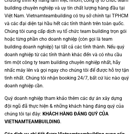
chương trình
kỹ năng làm việc nhóm
,
công ty tổ chức team
building chuyên nghiệp
và uy tín chất lượng hàng đầu tại
Việt Nam.
Vietnamteambuilding
có trụ sở chính tại TPHCM
và các đại diện tại hầu hết các tỉnh thành trên toàn quốc.
Chúng tôi cung cấp dịch vụ
tổ chức team building
trọn gói
hoặc từng phần cho doanh nghiệp (còn gọi là
team
building doanh nghiệp
) tại tất cả các tỉnh thành. Nếu quý
doanh nghiệp từ các tỉnh thành khác đến và có nhu cầu
tìm một
công ty team building
chuyên nghiệp nhất, hãy
nhấc máy lên và gọi ngay cho chúng tôi để được hỗ trợ tận
tình nhất. Chúng tôi nhận booking 24/7, bất cứ lúc nào quý
doanh nghiệp cần.
Quý doanh nghiệp tham khảo thêm các dự án
xây dựng
đội ngũ
đã thực hiện & những khách hàng đáng quý của
chúng tôi tại đây:
KHÁCH HÀNG ĐÁNG QUÝ CỦA
VIETNAMTEAMBUILDING
.