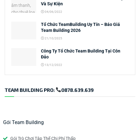
Và Sự Kiện
04/06/2022
Tổ Chức TeamBuilding Uy Tín – Báo Giá
Team Building 2026
21/10/2025
Công Ty Tổ Chức Team Building Tại Côn
Đảo
13/12/2022
TEAM BUILDING PRO:
0878.639.639
Gói Team Building
Gói Trò Chơi Tập Thể Chi Phí Thấp