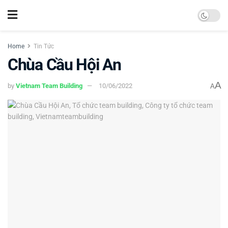
Home
Tin Tức
Chùa Cầu Hội An
A
by
Vietnam Team Building
10/06/2022
A