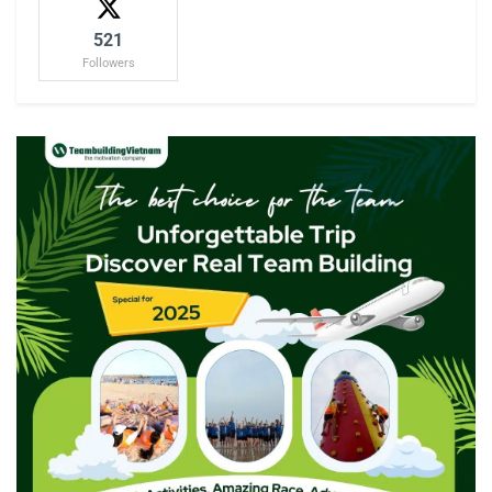
521
Followers