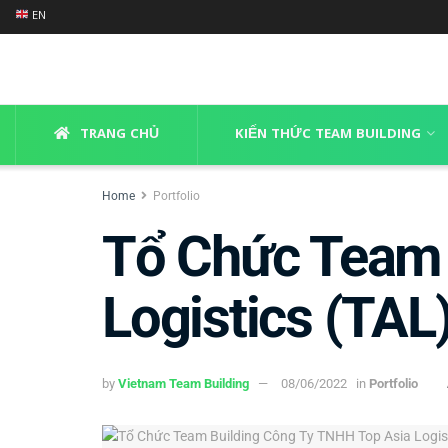
EN
TRANG CHỦ
KIẾN THỨC TEAM BUILDING
Home
Portfolio
Tổ Chức Team 
Logistics (TAL
by
Vietnam Team Building
08/06/2022
in
Portfolio