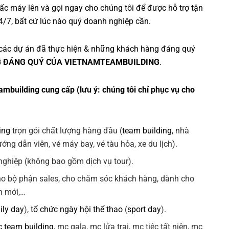
c máy lên và gọi ngay cho chúng tôi để được hỗ trợ tận
4/7, bất cứ lúc nào quý doanh nghiệp cần.
các dự án đã thực hiện & những khách hàng đáng quý
 ĐÁNG QUÝ CỦA VIETNAMTEAMBUILDING
.
ambuilding cung cấp (lưu ý: chúng tôi chỉ phục vụ cho
ing
trọn gói chất lượng hàng đầu (
team building
, nhà
ng dẫn viên, vé máy bay, vé tàu hỏa, xe du lịch).
ghiệp (không bao gồm dịch vụ tour).
ho bộ phận sales, cho chăm sóc khách hàng, dành cho
n mới,…
ily day
),
tổ chức ngày hội thể thao
(
sport day
).
 team building
, mc gala, mc lửa trại, mc tiệc tất niên, mc