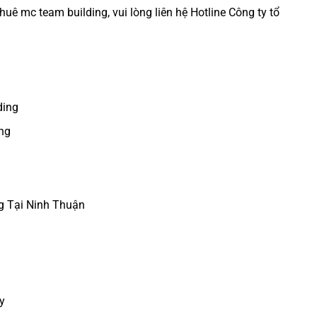
thuê mc team building
, vui lòng liên hệ Hotline
Công ty tổ
ding
ng
g Tại Ninh Thuận
y