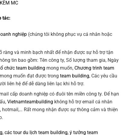
 KÈM MC
 tác:
doanh nghiệp
(chúng tôi không phục vụ cá nhân hoặc
õ ràng và minh bạch nhất để nhận được sự hỗ trợ tận
Thông tin bao gồm: Tên công ty, Số lượng tham gia, Ngày
tổ chức team building
mong muốn,
Chương trình team
 mong muốn đạt được trong
team building
, Các yêu cầu
ời liên hệ để dễ dàng liên lạc khi hỗ trợ.
 email cấp doanh nghiệp có đuôi tên miền công ty. Để hạn
xấu,
Vietnamteambuilding
không hỗ trợ email cá nhân
k, hotmail,… Rất mong nhận được sự thông cảm và thiện
p.
ng
, các tour
du lịch team building
,
ý tưởng team