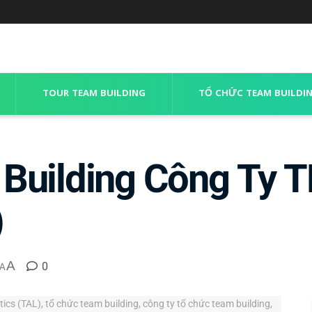
TOUR TEAM BUILDING
TỔ CHỨC TEAM BUILDI
Building Công Ty 
)
A
0
A