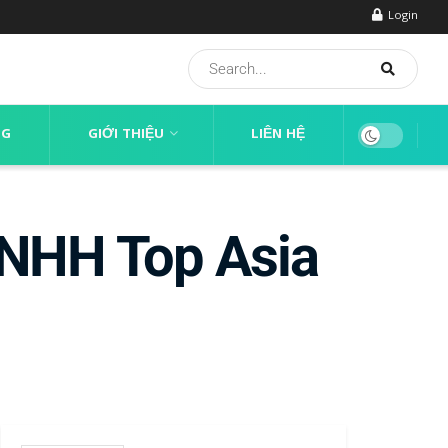
Login
NG
GIỚI THIỆU
LIÊN HỆ
TNHH Top Asia