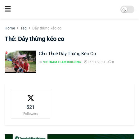
Home
Tag
Dây thừng kéo co
Thẻ:
Dây thừng kéo co
Cho Thuê Dây Thừng Kéo Co
BY
VIETNAM TEAM BUILDING
04/01/2024
0
521
Followers