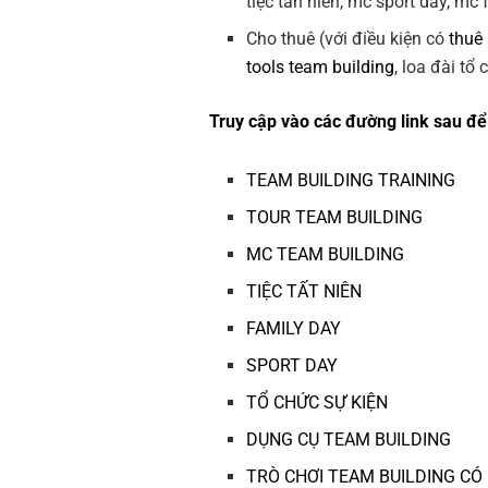
tiệc tân niên, mc sport day, mc
Cho thuê (với điều kiện có
thuê
tools team building
, loa đài tổ
Truy cập vào các đường link sau để 
TEAM BUILDING TRAINING
TOUR TEAM BUILDING
MC TEAM BUILDING
TIỆC TẤT NIÊN
FAMILY DAY
SPORT DAY
TỔ CHỨC SỰ KIỆN
DỤNG CỤ TEAM BUILDING
TRÒ CHƠI TEAM BUILDING CÓ