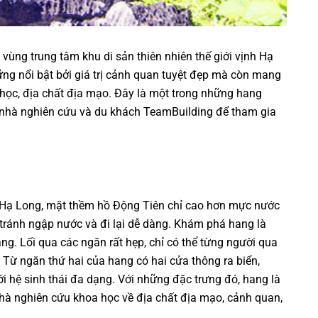
vùng trung tâm khu di sản thiên nhiên thế giới vịnh Hạ
g nổi bật bởi giá trị cảnh quan tuyệt đẹp mà còn mang
a học, địa chất địa mạo. Đây là một trong những hang
 nhà nghiên cứu và du khách
TeamBuilding
để tham gia
h Hạ Long, mặt thềm hồ Động Tiên chỉ cao hơn mực nước
 tránh ngập nước và đi lại dễ dàng. Khám phá hang là
g. Lối qua các ngăn rất hẹp, chỉ có thể từng người qua
 Từ ngăn thứ hai của hang có hai cửa thông ra biển,
i hệ sinh thái đa dạng. Với những đặc trưng đó, hang là
à nghiên cứu khoa học về địa chất địa mạo, cảnh quan,