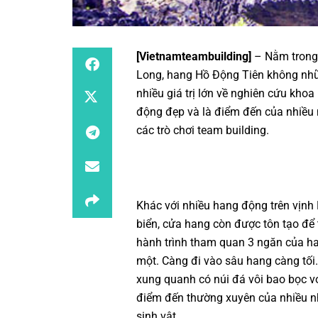
[
Vietnamteambuilding
]
– Nằm trong 
Long, hang Hồ Động Tiên không nhữn
nhiều giá trị lớn về nghiên cứu kho
động đẹp và là điểm đến của nhiều
các
trò chơi team building
.
Khác với nhiều hang động trên vịn
biển, cửa hang còn được tôn tạo để
hành trình tham quan 3 ngăn của han
một. Càng đi vào sâu hang càng tối.
xung quanh có núi đá vôi bao bọc vớ
điểm đến thường xuyên của nhiều nh
sinh vật.