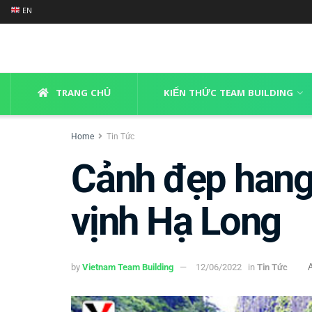
EN
TRANG CHỦ
KIẾN THỨC TEAM BUILDING
Home
Tin Tức
Cảnh đẹp hang 
vịnh Hạ Long
by
Vietnam Team Building
12/06/2022
in
Tin Tức