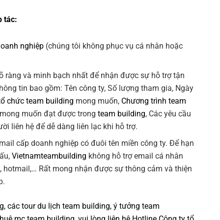
 tác:
doanh nghiệp
(chúng tôi không phục vụ cá nhân hoặc
õ ràng và minh bạch nhất để nhận được sự hỗ trợ tận
Thông tin bao gồm: Tên công ty, Số lượng tham gia, Ngày
tổ chức team building
mong muốn,
Chương trình team
 mong muốn đạt được trong
team building
, Các yêu cầu
ời liên hệ để dễ dàng liên lạc khi hỗ trợ.
 email cấp doanh nghiệp có đuôi tên miền công ty. Để hạn
xấu,
Vietnamteambuilding
không hỗ trợ email cá nhân
k, hotmail,… Rất mong nhận được sự thông cảm và thiện
p.
ng
, các tour
du lịch team building
,
ý tưởng team
thuê mc team building
, vui lòng liên hệ Hotline
Công ty tổ