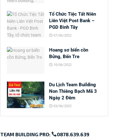
Tổ Chức Tiệc Tất Niên
Liên Việt Post Bank –
PGD Bình Tây
07/06/2022
Hoang sơ biển cồn
Bửng, Bến Tre
10/06/2022
Du Lịch Team Building
Non Thiêng Bạch Mã 3
Ngày 2 Đêm
03/06/2022
TEAM BUILDING PRO:
0878.639.639