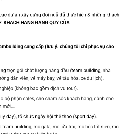
các dự án
xây dựng đội ngũ
đã thực hiện & những khách
y:
KHÁCH HÀNG ĐÁNG QUÝ CỦA
ambuilding cung cấp (lưu ý: chúng tôi chỉ phục vụ cho
ing
trọn gói chất lượng hàng đầu (
team building
, nhà
ng dẫn viên, vé máy bay, vé tàu hỏa, xe du lịch).
ghiệp (không bao gồm dịch vụ tour).
ho bộ phận sales, cho chăm sóc khách hàng, dành cho
n mới,…
ily day
),
tổ chức ngày hội thể thao
(
sport day
).
 team building
, mc gala, mc lửa trại, mc tiệc tất niên, mc