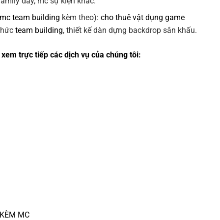
 family day, mc sự kiện khác.
 mc team building
kèm theo):
cho thuê vật dụng game
 chức
team building
, thiết kế dàn dựng backdrop sân khấu.
xem trực tiếp các dịch vụ của chúng tôi:
 KÈM MC