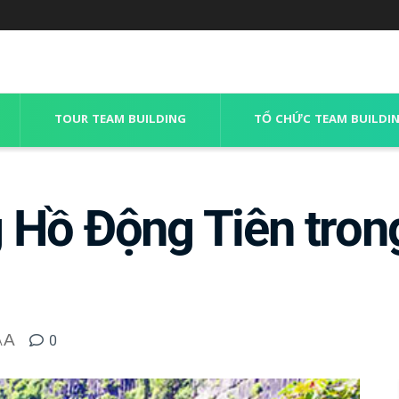
TOUR TEAM BUILDING
TỔ CHỨC TEAM BUILDI
Hồ Động Tiên trong
A
0
A