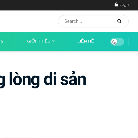
Login
NG
GIỚI THIỆU
LIÊN HỆ
 lòng di sản