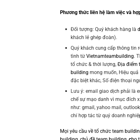
Phương thức liên hệ làm việc và hợp
Đối tượng: Quý khách hàng là
khách lẻ ghép đoàn).
Quý khách cung cấp thông tin r
tình từ
Vietnamteambuilding
. 
tổ chức & thời lượng,
Địa điểm 
building
mong muốn, Hiệu quả
đặc biệt khác, Số điện thoại ngư
Lưu ý: email giao dịch phải là
chế sự mạo danh vì mục đích 
như: gmail, yahoo mail, outloo
chí hợp tác từ quý doanh nghiệ
Mọi yêu cầu về
tổ chức team buildi
building
,
chủ đề team building
,
c
ho 