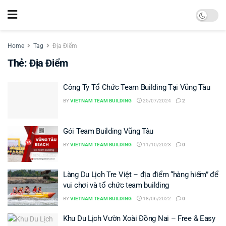
Home
Tag
Địa Điểm
Thẻ:
Địa Điểm
Công Ty Tổ Chức Team Building Tại Vũng Tàu
BY
VIETNAM TEAM BUILDING
25/07/2024
2
Gói Team Building Vũng Tàu
BY
VIETNAM TEAM BUILDING
11/10/2023
0
Làng Du Lịch Tre Việt – địa điểm “hàng hiếm” để
vui chơi và tổ chức team building
BY
VIETNAM TEAM BUILDING
18/06/2022
0
Khu Du Lịch Vườn Xoài Đồng Nai – Free & Easy