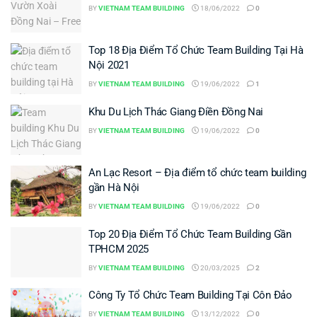
BY
VIETNAM TEAM BUILDING
18/06/2022
0
Top 18 Địa Điểm Tổ Chức Team Building Tại Hà
Nội 2021
BY
VIETNAM TEAM BUILDING
19/06/2022
1
Khu Du Lịch Thác Giang Điền Đồng Nai
BY
VIETNAM TEAM BUILDING
19/06/2022
0
An Lạc Resort – Địa điểm tổ chức team building
gần Hà Nội
BY
VIETNAM TEAM BUILDING
19/06/2022
0
Top 20 Địa Điểm Tổ Chức Team Building Gần
TPHCM 2025
BY
VIETNAM TEAM BUILDING
20/03/2025
2
Công Ty Tổ Chức Team Building Tại Côn Đảo
BY
VIETNAM TEAM BUILDING
13/12/2022
0