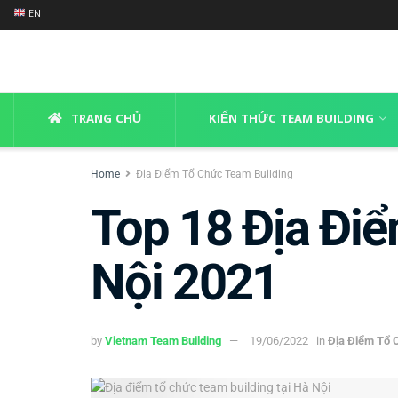
EN
TRANG CHỦ
KIẾN THỨC TEAM BUILDING
Home
Địa Điểm Tổ Chức Team Building
Top 18 Địa Đi
Nội 2021
by
Vietnam Team Building
19/06/2022
in
Địa Điểm Tổ 