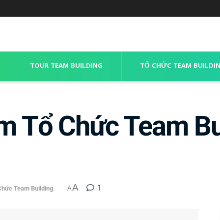
TOUR TEAM BUILDING
TỔ CHỨC TEAM BUILDI
ểm Tổ Chức Team Bui
A
1
Chức Team Building
A