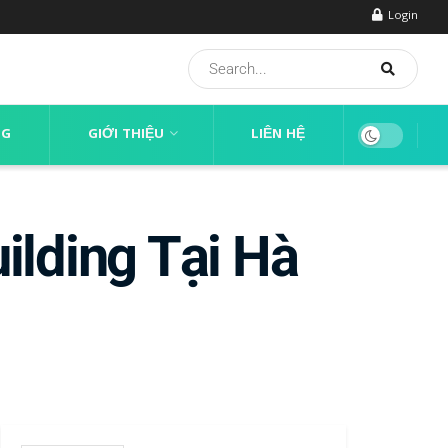
Login
NG
GIỚI THIỆU
LIÊN HỆ
lding Tại Hà