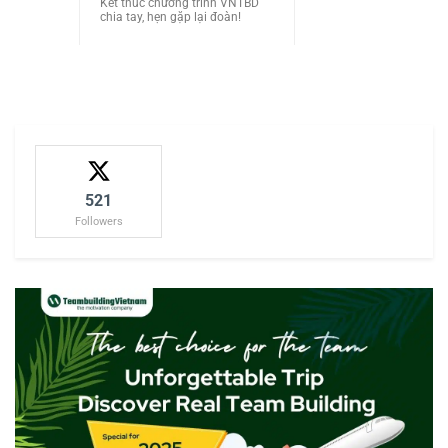
Kết thúc chương trình VNTBD
chia tay, hẹn gặp lại đoàn!
521
Followers