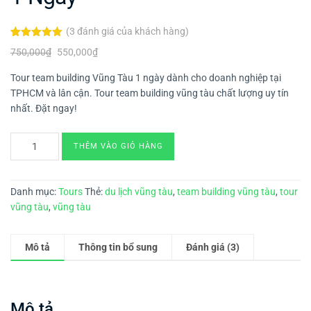
(
3
đánh giá của khách hàng)
5.00
3
trên 5
750,000
₫
550,000
₫
dựa trên
đánh giá
Tour team building Vũng Tàu 1 ngày dành cho doanh nghiệp tại
TPHCM và lân cận. Tour team building vũng tàu chất lượng uy tín
nhất. Đặt ngay!
THÊM VÀO GIỎ HÀNG
Danh mục:
Tours
Thẻ:
du lịch vũng tàu
,
team building vũng tàu
,
tour
vũng tàu
,
vũng tàu
Mô tả
Thông tin bổ sung
Đánh giá (3)
Mô tả