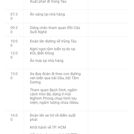
Xuất phát đi Vũng Tàu
07:3
Ăn sáng tại nhà hàng
0
09:3
Dừng chân tham quan Đồi Cừu
0
Suối Nghệ
10:0
Đoàn lên đường về Vũng Tàu
0
Nghỉ ngơi tắm biển tự do tại
12:0
KDL Biển Đông
0
Ăn trưa tại nhà hàng
13:0
Xe đưa đoàn đi theo con đường
0
ven biển qua bãi Dâu, bãi Tầm
Dương.
Tham quan Bạch Dinh, ngắm
cảnh Hòn Bà, dừng ở mũi
Nghinh Phong chụp hình lưu
niệm, ngắm tượng chúa Giêsu.
16:0
Đoàn lên xe trở về điểm xuất
0
phát
Khởi hành về TP. HCM