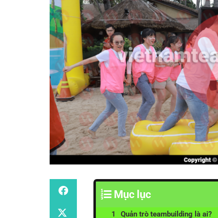
Mục lục
Quản trò teambuilding là ai?