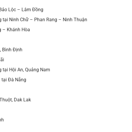
– Bảo Lộc – Lâm Đồng
ng tại Ninh Chữ – Phan Rang – Ninh Thuận
ng – Khánh Hòa
, Bình Định
ãi
ng tại Hội An, Quảng Nam
g tại Đà Nẵng
 Thuột, Dak Lak
nh