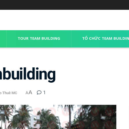
TOUR TEAM BUILDING
TỔ CHỨC TEAM BUILDI
building
A
1
o Thuê MC
A