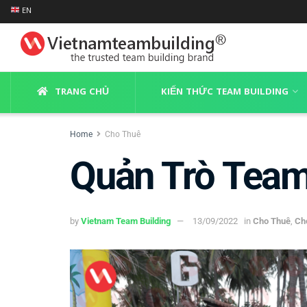
EN
TRANG CHỦ
KIẾN THỨC TEAM BUILDING
Home
Cho Thuê
Quản Trò Team
by
Vietnam Team Building
13/09/2022
in
Cho Thuê
,
Ch