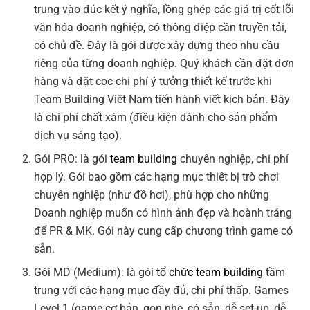
trung vào đúc kết ý nghĩa, lồng ghép các giá trị cốt lõi
văn hóa doanh nghiệp, có thông điệp cần truyền tải,
có chủ đề. Đây là gói được xây dựng theo nhu cầu
riêng của từng doanh nghiệp. Quý khách cần đặt đơn
hàng và đặt cọc chi phí ý tưởng thiết kế trước khi
Team Building Việt Nam tiến hành viết kịch bản. Đây
là chi phí chất xám (điều kiện dành cho sản phẩm
dịch vụ sáng tạo).
Gói PRO: là gói
team building
chuyên nghiệp, chi phí
hợp lý. Gói bao gồm các hạng mục thiết bị trò chơi
chuyên nghiệp (như đồ hơi), phù hợp cho những
Doanh nghiệp muốn có hình ảnh đẹp và hoành tráng
để PR & MK. Gói này cung cấp chương trình game có
sẵn.
Gói MD (Medium): là gói
tổ chức team building
tầm
trung với các hạng mục đầy đủ, chi phí thấp. Games
Level 1 (game cơ bản, gọn nhẹ, có sẵn, dễ set-up, dễ