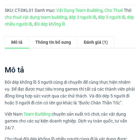
SKU:
CT-DKL01
Danh mục:
Vật Dụng Team Building
,
Cho Thuê
Thẻ:
cho thuê vật dụng team building
,
dép 3 người đi
,
dép 5 người đi
,
dép
nhiều người đi
,
đôi dép khổng lồ
Mô tả
Thông tin bổ sung
Đánh giá (1)
Mô tả
Đôi dép khổng lồ 5 người cùng di chuyển để cùng thực hiện nhiệm
vụ. Để đạt được mục tiêu trong games thì tất cả các thành viên phải
đồng lòng hợp sức vượt qua các thử thách. Và đôi dép 5 người đi
hoặc 3 người đi còn có tên gọi khác là “Bước Chân Thần Tốc”.
Việt Nam
Team Building
chuyên sản xuất trò chơi, các vật dụng
games cho các sự kiện doanh nghiệp. Dịch vụ toàn quốc, tư vấn
24/7.
Cho thuê đôi dép khổng lồ nhiều người cùng đi là vật dụng được