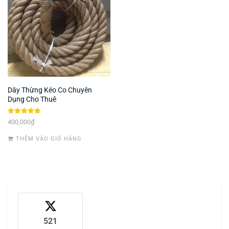
Dây Thừng Kéo Co Chuyên
Dụng Cho Thuê
Được xếp
400,000
₫
hạng
5.00
5 sao
THÊM VÀO GIỎ HÀNG
521