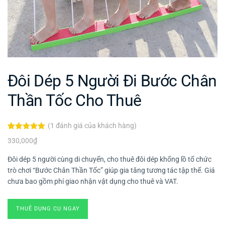
Đôi Dép 5 Người Đi Bước Chân
Thần Tốc Cho Thuê
(
1
đánh giá của khách hàng)
5.00
1
trên 5
330,000
₫
dựa trên
đánh giá
Đôi dép 5 người cùng di chuyển, cho thuê đôi dép khổng lồ tổ chức
trò chơi “Bước Chân Thần Tốc” giúp gia tăng tương tác tập thể. Giá
chưa bao gồm phí giao nhận vật dụng cho thuê và VAT.
THUÊ DỤNG CỤ NGAY