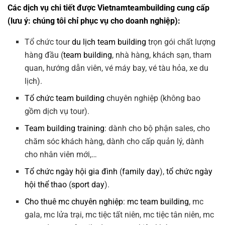
Các dịch vụ chi tiết được Vietnamteambuilding cung cấp
(lưu ý: chúng tôi chỉ phục vụ cho doanh nghiệp):
Tổ chức tour
du lịch team building
trọn gói chất lượng
hàng đầu (
team building
, nhà hàng, khách sạn, tham
quan, hướng dẫn viên, vé máy bay, vé tàu hỏa, xe du
lịch).
Tổ chức team building
chuyên nghiệp (không bao
gồm dịch vụ tour).
Team building training
: dành cho bộ phận sales, cho
chăm sóc khách hàng, dành cho cấp quản lý, dành
cho nhân viên mới,…
Tổ chức ngày hội gia đình
(
family day
),
tổ chức ngày
hội thể thao
(
sport day
).
Cho thuê mc chuyên nghiệp
:
mc team building
, mc
gala, mc lửa trại, mc tiệc tất niên, mc tiệc tân niên, mc