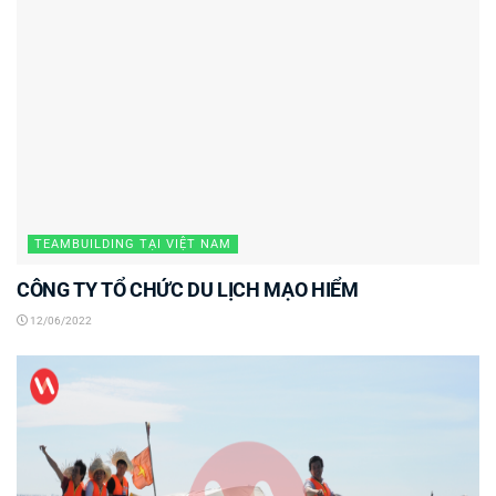
TEAMBUILDING TẠI VIỆT NAM
CÔNG TY TỔ CHỨC DU LỊCH MẠO HIỂM
12/06/2022