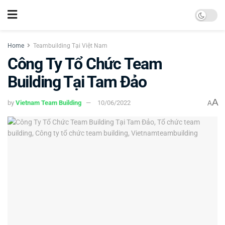
Home
Teambuilding Tại Việt Nam
Công Ty Tổ Chức Team
Building Tại Tam Đảo
A
by
Vietnam Team Building
10/06/2022
A