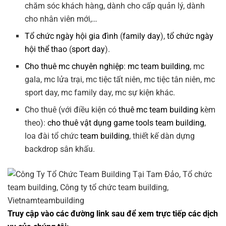
chăm sóc khách hàng, dành cho cấp quản lý, dành
cho nhân viên mới,…
Tổ chức ngày hội gia đình
(
family day
),
tổ chức ngày
hội thể thao
(
sport day
).
Cho thuê mc chuyên nghiệp
:
mc team building
, mc
gala, mc lửa trại, mc tiệc tất niên, mc tiệc tân niên, mc
sport day, mc family day, mc sự kiện khác.
Cho thuê (với điều kiện có
thuê mc team building
kèm
theo):
cho thuê vật dụng game tools team building
,
loa đài tổ chức
team building
, thiết kế dàn dựng
backdrop sân khấu.
Truy cập vào các đường link sau để xem trực tiếp các dịch