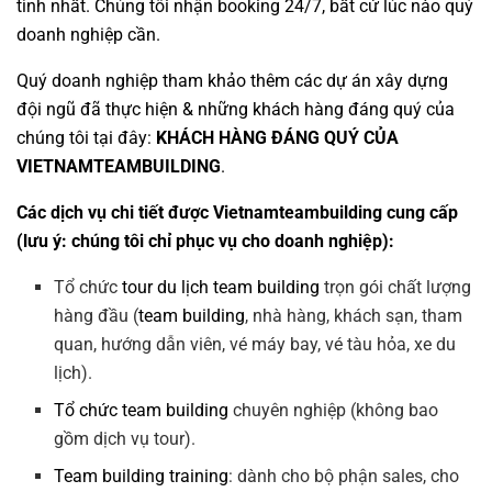
tình nhất. Chúng tôi nhận booking 24/7, bất cứ lúc nào quý
doanh nghiệp cần.
Quý doanh nghiệp tham khảo thêm các dự án
xây dựng
đội ngũ
đã thực hiện & những khách hàng đáng quý của
chúng tôi tại đây:
KHÁCH HÀNG ĐÁNG QUÝ CỦA
VIETNAMTEAMBUILDING
.
Các dịch vụ chi tiết được Vietnamteambuilding cung cấp
(lưu ý: chúng tôi chỉ phục vụ cho doanh nghiệp):
Tổ chức
tour du lịch team building
trọn gói chất lượng
hàng đầu (
team building
, nhà hàng, khách sạn, tham
quan, hướng dẫn viên, vé máy bay, vé tàu hỏa, xe du
lịch).
Tổ chức team building
chuyên nghiệp (không bao
gồm dịch vụ tour).
Team building training
: dành cho bộ phận sales, cho