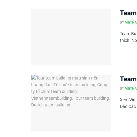
Team 
BY
VIETNA
Team Bui
thích. N
Team 
BY
VIETNA
Xem Vide
Đảo Các 