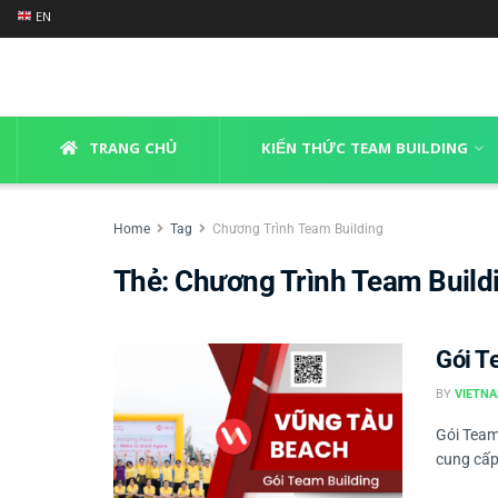
EN
TRANG CHỦ
KIẾN THỨC TEAM BUILDING
Home
Tag
Chương Trình Team Building
Thẻ:
Chương Trình Team Build
Gói T
BY
VIETNA
Gói Team
cung cấp