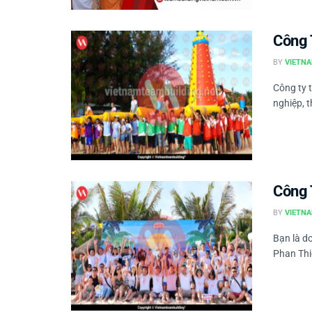
Công 
BY
VIETNA
Công ty 
nghiệp, t
Công 
BY
VIETNA
Bạn là d
Phan Thi