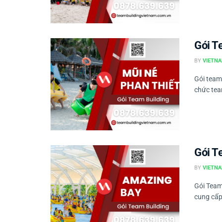
Gói T
BY
VIETNA
Gói team 
chức team
Gói T
BY
VIETNA
Gói Team
cung cấp