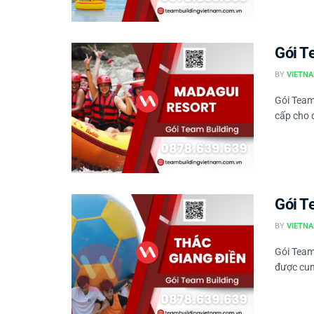
Gói T
BY
VIETNA
Gói Team
cấp cho 
Gói T
BY
VIETNA
Gói Team 
được cun