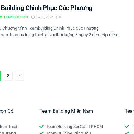
Building Chinh Phục Cúc Phương
M TEAM BUILDING
02/06/2022
0
ệu Chương trình Teambuilding Chinh Phục Cúc Phương
tnamTeambuilding thiết kế với thời lượng 3 ngày 2 đêm. Địa điểm
2
rọn Gói
Team Building Miền Nam
Tea
han Thiết
Team Building Sài Gòn TPHCM
T
ha Trang
Team Building Vũng Tàu
T