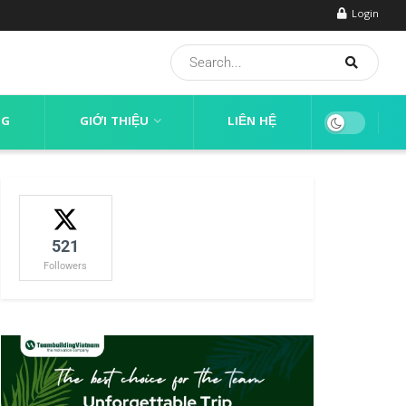
Login
NG
GIỚI THIỆU
LIÊN HỆ
521
Followers