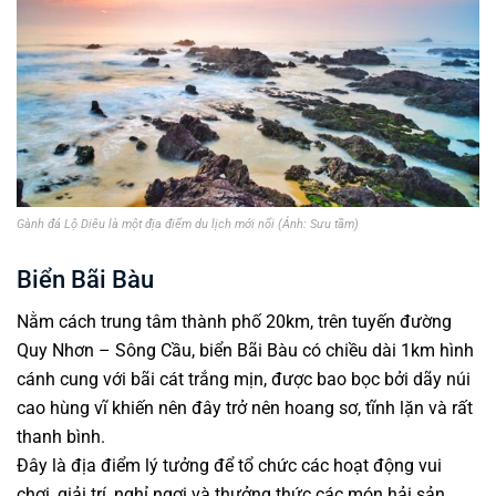
Gành đá Lộ Diêu là một địa điểm du lịch mới nổi (Ảnh: Sưu tầm)
Biển Bãi Bàu
Nằm cách trung tâm thành phố 20km, trên tuyến đường
Quy Nhơn – Sông Cầu, biển Bãi Bàu có chiều dài 1km hình
cánh cung với bãi cát trắng mịn, được bao bọc bởi dãy núi
cao hùng vĩ khiến nên đây trở nên hoang sơ, tĩnh lặn và rất
thanh bình.
Đây là địa điểm lý tưởng để tổ chức các hoạt động vui
chơi, giải trí, nghỉ ngơi và thưởng thức các món hải sản