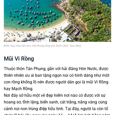
Biển Quy Hòa hệt như một thung lũng yên bình (Ảnh: Sưu tầm)
Mũi Vi Rồng
Thuộc thôn Tân Phụng, gần với hải đăng Hòn Nước, được
thiên nhiên ưu ái ban tặng ngọn núi có hình dáng như một
con rồng khổng lồ nên được người dân gọi là mũi Vi Rồng
hay Mạch Rồng.
Nơi đây sở hữu một vẻ đẹp hiếm nơi nào có được với sự
hoang sơ, tĩnh lặng, biển xanh, cát trắng, nắng vàng cùng
cảnh núi non trùng điệp hữu tình. Tại đây, người ta còn tổ