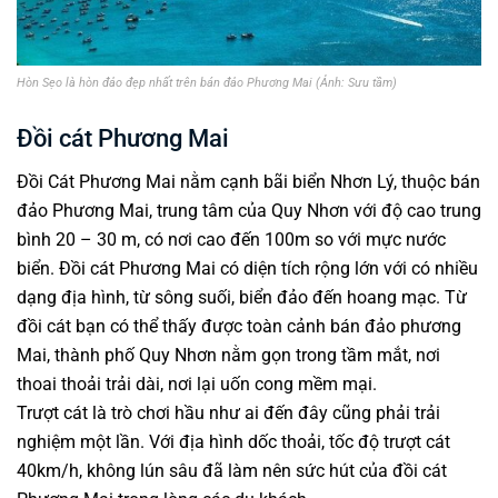
Hòn Sẹo là hòn đảo đẹp nhất trên bán đảo Phương Mai (Ảnh: Sưu tầm)
Đồi cát Phương Mai
Đồi Cát Phương Mai nằm cạnh bãi biển Nhơn Lý, thuộc bán
đảo Phương Mai, trung tâm của Quy Nhơn với độ cao trung
bình 20 – 30 m, có nơi cao đến 100m so với mực nước
biển. Đồi cát Phương Mai có diện tích rộng lớn với có nhiều
dạng địa hình, từ sông suối, biển đảo đến hoang mạc. Từ
đồi cát bạn có thể thấy được toàn cảnh bán đảo phương
Mai, thành phố Quy Nhơn nằm gọn trong tầm mắt, nơi
thoai thoải trải dài, nơi lại uốn cong mềm mại.
Trượt cát là trò chơi hầu như ai đến đây cũng phải trải
nghiệm một lần. Với địa hình dốc thoải, tốc độ trượt cát
40km/h, không lún sâu đã làm nên sức hút của đồi cát