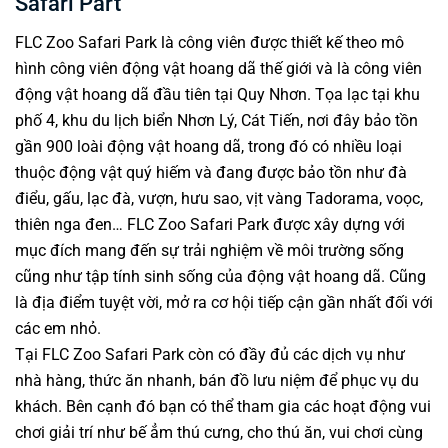
Safari Part
FLC Zoo Safari Park là công viên được thiết kế theo mô
hình công viên động vật hoang dã thế giới và là công viên
động vật hoang dã đầu tiên tại Quy Nhơn. Tọa lạc tại khu
phố 4, khu du lịch biển Nhơn Lý, Cát Tiến, nơi đây bảo tồn
gần 900 loài động vật hoang dã, trong đó có nhiều loại
thuộc động vật quý hiếm và đang được bảo tồn như đà
điểu, gấu, lạc đà, vượn, hưu sao, vịt vàng Tadorama, voọc,
thiên nga đen… FLC Zoo Safari Park được xây dựng với
mục đích mang đến sự trải nghiệm về môi trường sống
cũng như tập tính sinh sống của động vật hoang dã. Cũng
là địa điểm tuyệt vời, mở ra cơ hội tiếp cận gần nhất đối với
các em nhỏ.
Tại FLC Zoo Safari Park còn có đầy đủ các dịch vụ như
nhà hàng, thức ăn nhanh, bán đồ lưu niệm để phục vụ du
khách. Bên cạnh đó bạn có thể tham gia các hoạt động vui
chơi giải trí như bế ẳm thú cưng, cho thú ăn, vui chơi cùng