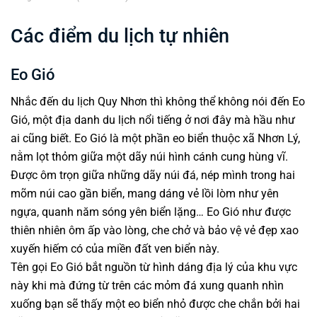
Các điểm du lịch tự nhiên
Eo Gió
Nhắc đến du lịch Quy Nhơn thì không thể không nói đến Eo
Gió, một địa danh du lịch nổi tiếng ở nơi đây mà hầu như
ai cũng biết. Eo Gió là một phần eo biển thuộc xã Nhơn Lý,
nằm lọt thỏm giữa một dãy núi hình cánh cung hùng vĩ.
Được ôm trọn giữa những dãy núi đá, nép mình trong hai
mõm núi cao gần biển, mang dáng vẻ lồi lòm như yên
ngựa, quanh năm sóng yên biển lặng… Eo Gió như được
thiên nhiên ôm ấp vào lòng, che chở và bảo vệ vẻ đẹp xao
xuyến hiếm có của miền đất ven biển này.
Tên gọi Eo Gió bắt nguồn từ hình dáng địa lý của khu vực
này khi mà đứng từ trên các mỏm đá xung quanh nhìn
xuống bạn sẽ thấy một eo biển nhỏ được che chắn bởi hai