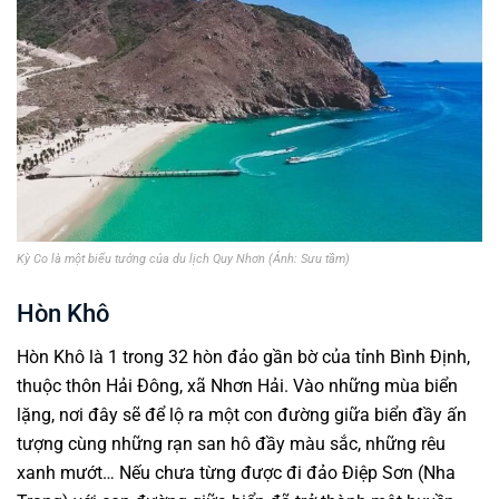
Kỳ Co là một biểu tưởng của du lịch Quy Nhơn (Ảnh: Sưu tầm)
Hòn Khô
Hòn Khô là 1 trong 32 hòn đảo gần bờ của tỉnh Bình Định,
thuộc thôn Hải Đông, xã Nhơn Hải. Vào những mùa biển
lặng, nơi đây sẽ để lộ ra một con đường giữa biển đầy ấn
tượng cùng những rạn san hô đầy màu sắc, những rêu
xanh mướt… Nếu chưa từng được đi đảo Điệp Sơn (Nha