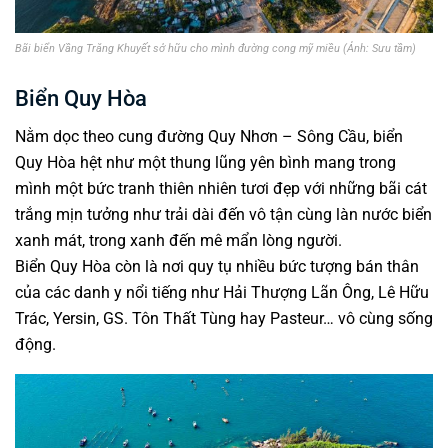
Bãi biển Vầng Trăng Khuyết sở hữu cho mình đường cong mỹ miều (Ảnh: Sưu tầm)
Biển Quy Hòa
Nằm dọc theo cung đường Quy Nhơn – Sông Cầu, biển
Quy Hòa hệt như một thung lũng yên bình mang trong
mình một bức tranh thiên nhiên tươi đẹp với những bãi cát
trắng mịn tưởng như trải dài đến vô tận cùng làn nước biển
xanh mát, trong xanh đến mê mẩn lòng người.
Biển Quy Hòa còn là nơi quy tụ nhiều bức tượng bán thân
của các danh y nổi tiếng như Hải Thượng Lãn Ông, Lê Hữu
Trác, Yersin, GS. Tôn Thất Tùng hay Pasteur… vô cùng sống
động.