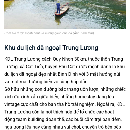
Hầm Hô được mệnh danh là vương quốc của đá (Ảnh: Sưu tầm)
Khu du lịch dã ngoại Trung Lương
KDL Trung Lương cách Quy Nhơn 30km, thuộc thôn Trung
Lương, xã Cát Tiến, huyện Phù Cát được mệnh danh là khu
du lịch dã ngoại đẹp nhất Bình Định với 3 mặt hướng núi
và một mặt hướng biển vô cùng hấp dẫn.
Sở hữu những con đường bậc thang uốn lượn, những chiếc
xích đu xinh xắn giữa biển, những homestay dạng lều
vintage cực chất cho bạn tha hồ trải nghiệm. Ngoài ra, KDL
Trung Lương còn là nơi thích hợp để tổ chức các hoạt
động team building đoàn thể, các buổi cắm trại ban đêm,
ngủ trong lều hay cùng nhau vui chơi, chuyện trò bên bếp