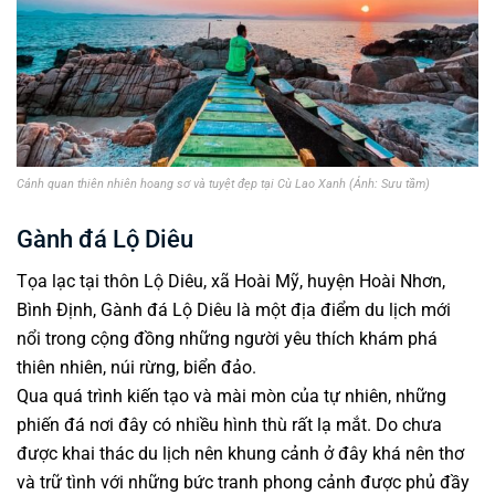
Cảnh quan thiên nhiên hoang sơ và tuyệt đẹp tại Cù Lao Xanh (Ảnh: Sưu tầm)
Gành đá Lộ Diêu
Tọa lạc tại thôn Lộ Diêu, xã Hoài Mỹ, huyện Hoài Nhơn,
Bình Định, Gành đá Lộ Diêu là một địa điểm du lịch mới
nổi trong cộng đồng những người yêu thích khám phá
thiên nhiên, núi rừng, biển đảo.
Qua quá trình kiến tạo và mài mòn của tự nhiên, những
phiến đá nơi đây có nhiều hình thù rất lạ mắt. Do chưa
được khai thác du lịch nên khung cảnh ở đây khá nên thơ
và trữ tình với những bức tranh phong cảnh được phủ đầy