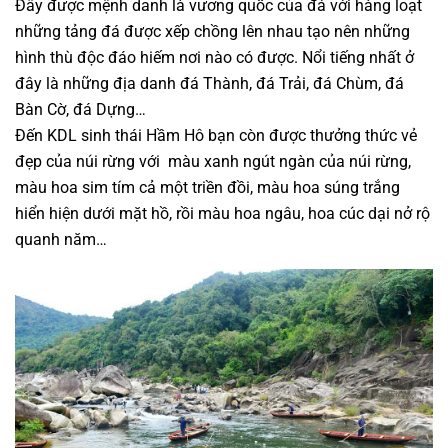
Đây được mệnh danh là vương quốc của đá với hàng loạt
những tảng đá được xếp chồng lên nhau tạo nên những
hình thù độc đáo hiếm nơi nào có được. Nổi tiếng nhất ở
đây là những địa danh đá Thành, đá Trải, đá Chùm, đá
Bàn Cờ, đá Dựng…
Đến KDL sinh thái Hầm Hô bạn còn được thưởng thức vẻ
đẹp của núi rừng với màu xanh ngút ngàn của núi rừng,
màu hoa sim tím cả một triền đồi, màu hoa súng trắng
hiển hiện dưới mặt hồ, rồi màu hoa ngâu, hoa cúc dại nở rộ
quanh năm…