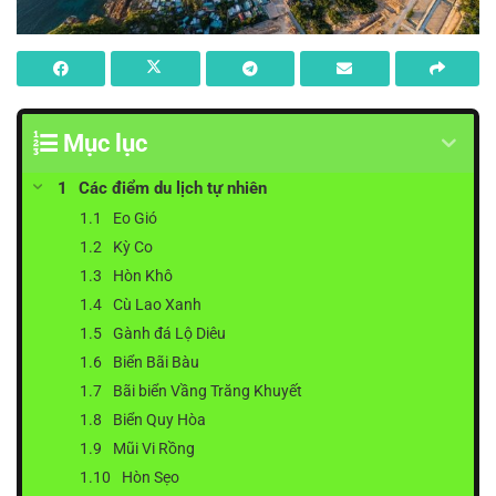
Mục lục
Các điểm du lịch tự nhiên
Eo Gió
Kỳ Co
Hòn Khô
Cù Lao Xanh
Gành đá Lộ Diêu
Biển Bãi Bàu
Bãi biển Vầng Trăng Khuyết
Biển Quy Hòa
Mũi Vi Rồng
Hòn Sẹo