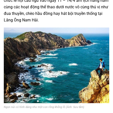
chức lễ hội cầu ngư vào ngày 11 – 14/4 âm lịch hằng năm
cùng các hoạt động thể thao dưới nước vô cùng thú vị như
đua thuyền, chèo hầu đồng hay hát bội truyền thống tại
Lăng Ông Nam Hải.
Ngọn núi có hình dáng như một con rồng khổng lồ (Ảnh: Sưu tầm)