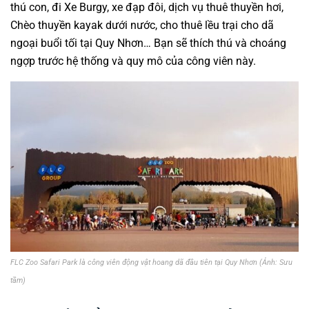
thú con, đi Xe Burgy, xe đạp đôi, dịch vụ thuê thuyền hơi,
Chèo thuyền kayak dưới nước, cho thuê lều trại cho dã
ngoại buổi tối tại Quy Nhơn… Bạn sẽ thích thú và choáng
ngợp trước hệ thống và quy mô của công viên này.
FLC Zoo Safari Park là công viên động vật hoang dã đầu tiên tại Quy Nhơn (Ảnh: Sưu
tầm)