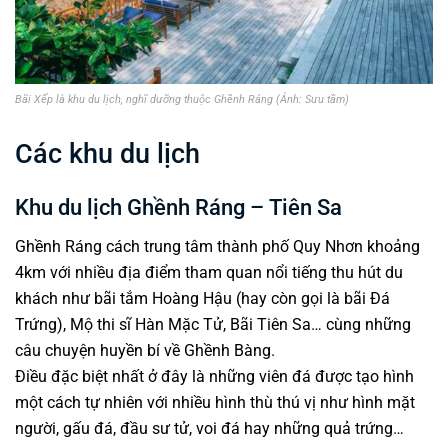
Bãi Xếp là khu du lịch, nghĩ dưỡng thuộc Ghềnh Ráng (Ảnh: Sưu tầm)
Các khu du lịch
Khu du lịch Ghềnh Ráng – Tiên Sa
Ghềnh Ráng cách trung tâm thành phố Quy Nhơn khoảng
4km với nhiều địa điểm tham quan nổi tiếng thu hút du
khách như bãi tắm Hoàng Hậu (hay còn gọi là bãi Đá
Trứng), Mộ thi sĩ Hàn Mặc Tử, Bãi Tiên Sa… cùng những
câu chuyện huyền bí về Ghềnh Bàng.
Điều đặc biệt nhất ở đây là những viên đá được tạo hình
một cách tự nhiên với nhiều hình thù thú vị như hình mặt
người, gấu đá, đầu sư tử, voi đá hay những quả trứng…