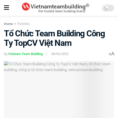
Home
Portfolio
Tổ Chức Team Building Công
Ty TopCV Việt Nam
A
by
Vietnam Team Building
08/06/2022
A