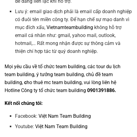
dễ dàng liên lạc khi hỗ trợ.
Lưu ý: email giao dịch phải là email cấp doanh nghiệp
có đuôi tên miền công ty. Để hạn chế sự mạo danh vì
mục đích xấu,
Vietnamteambuilding
không hỗ trợ
email cá nhân như: gmail, yahoo mail, outlook,
hotmail,… Rất mong nhận được sự thông cảm và
thiện chí hợp tác từ quý doanh nghiệp.
Mọi yêu cầu về
tổ chức team building
, các tour
du lịch
team building
,
ý tưởng team building
,
chủ đề team
building
,
c
ho thuê mc team building
, vui lòng liên hệ
Hotline
Công ty tổ chức team building
0901391886.
Kết nối chúng tôi:
Facebook:
Việt Nam Team Building
Youtube:
Việt Nam Team Building