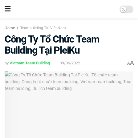
Home
Teambuilding Tại Việt Nam
Công Ty Tổ Chức Team
Building Tại PleiKu
A
by
Vietnam Team Building
09/06/2022
A