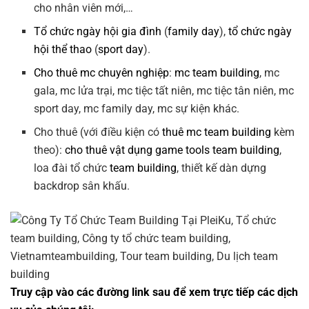
cho nhân viên mới,…
Tổ chức ngày hội gia đình
(
family day
),
tổ chức ngày
hội thể thao
(
sport day
).
Cho thuê mc chuyên nghiệp
:
mc team building
, mc
gala, mc lửa trại, mc tiệc tất niên, mc tiệc tân niên, mc
sport day, mc family day, mc sự kiện khác.
Cho thuê (với điều kiện có
thuê mc team building
kèm
theo):
cho thuê vật dụng game tools team building
,
loa đài tổ chức
team building
, thiết kế dàn dựng
backdrop sân khấu.
Truy cập vào các đường link sau để xem trực tiếp các dịch