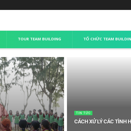
TOUR TEAM BUILDING
TỔ CHỨC TEAM BUILDI
TIN TỨC
CÁCH XỬ LÝ CÁC TÌNH 