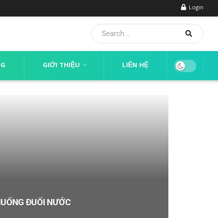
Login
NG
GIỚI THIỆU
LIÊN HỆ
HUỐNG ĐUỐI NƯỚC