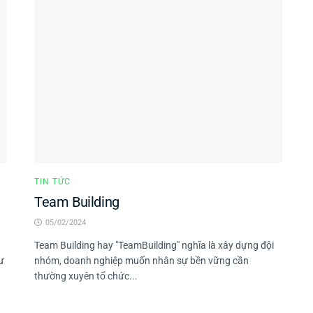
TIN TỨC
Team Building
05/02/2024
Team Building hay "TeamBuilding" nghĩa là xây dựng đội
ư
nhóm, doanh nghiệp muốn nhân sự bền vững cần
thường xuyên tổ chức...