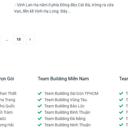
- Vịnh Lan Hạ nằm ở phía Đông đảo Cát Bà, trông ra cửa
Vạn, liền kề Vịnh Hạ Long. Đây...
…
13
rọn Gói
Team Building Miền Nam
Tea
han Thiết
Team Building Sài Gòn TPHCM
T
ha Trang
Team Building Vũng Tàu
T
Phú Quốc
Team Building Bảo Lộc
T
Hồ Tràm
Team Building Bình Thuận
T
aGi
Team Building Đà Nẵng
T
Long Hải
Team Building Ninh Thuận
T