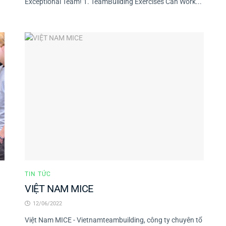
Exceptional Team! 1. TeamBuilding Exercises Can Work...
TIN TỨC
VIỆT NAM MICE
12/06/2022
Việt Nam MICE - Vietnamteambuilding, công ty chuyên tổ