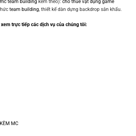
 mc team building
kèm theo):
cho thuê vật dụng game
 chức
team building
, thiết kế dàn dựng backdrop sân khấu.
xem trực tiếp các dịch vụ của chúng tôi:
 KÈM MC