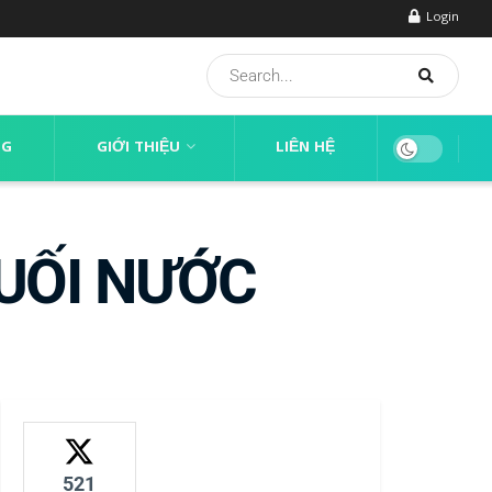
Login
NG
GIỚI THIỆU
LIÊN HỆ
UỐI NƯỚC
521