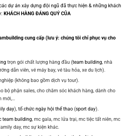
các dự án
xây dựng đội ngũ
đã thực hiện & những khách
y:
KHÁCH HÀNG ĐÁNG QUÝ CỦA
ambuilding cung cấp (lưu ý: chúng tôi chỉ phục vụ cho
ing
trọn gói chất lượng hàng đầu (
team building
, nhà
ng dẫn viên, vé máy bay, vé tàu hỏa, xe du lịch).
ghiệp (không bao gồm dịch vụ tour).
ho bộ phận sales, cho chăm sóc khách hàng, dành cho
n mới,…
ily day
),
tổ chức ngày hội thể thao
(
sport day
).
 team building
, mc gala, mc lửa trại, mc tiệc tất niên, mc
 family day, mc sự kiện khác.