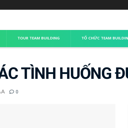
TOUR TEAM BUILDING
TỔ CHỨC TEAM BUILDI
CÁC TÌNH HUỐNG Đ
A
0
A