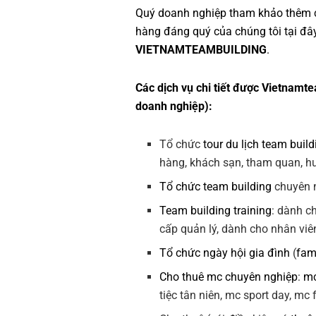
Quý doanh nghiệp tham khảo thêm 
hàng đáng quý của chúng tôi tại đâ
VIETNAMTEAMBUILDING
.
Các dịch vụ chi tiết được Vietnamte
doanh nghiệp):
Tổ chức
tour du lịch team build
hàng, khách sạn, tham quan, hướ
Tổ chức team building
chuyên n
Team building training
: dành c
cấp quản lý, dành cho nhân viê
Tổ chức ngày hội gia đình
(
fam
Cho thuê mc chuyên nghiệp
:
mc
tiệc tân niên, mc sport day, mc