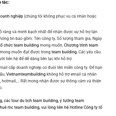
 tác:
doanh nghiệp
(chúng tôi không phục vụ cá nhân hoặc
õ ràng và minh bạch nhất để nhận được sự hỗ trợ tận
Thông tin bao gồm: Tên công ty, Số lượng tham gia, Ngày
tổ chức team building
mong muốn,
Chương trình team
 mong muốn đạt được trong
team building
, Các yêu cầu
ời liên hệ để dễ dàng liên lạc khi hỗ trợ.
 email cấp doanh nghiệp có đuôi tên miền công ty. Để hạn
xấu,
Vietnamteambuilding
không hỗ trợ email cá nhân
k, hotmail,… Rất mong nhận được sự thông cảm và thiện
p.
ng
, các tour
du lịch team building
,
ý tưởng team
thuê mc team building
, vui lòng liên hệ Hotline
Công ty tổ