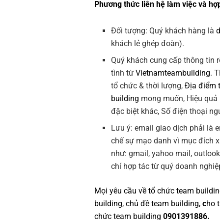
Phương thức liên hệ làm việc và hợp
Đối tượng: Quý khách hàng là
khách lẻ ghép đoàn).
Quý khách cung cấp thông tin r
tình từ
Vietnamteambuilding
. 
tổ chức & thời lượng,
Địa điểm 
building
mong muốn, Hiệu quả
đặc biệt khác, Số điện thoại ngư
Lưu ý: email giao dịch phải là
chế sự mạo danh vì mục đích 
như: gmail, yahoo mail, outloo
chí hợp tác từ quý doanh nghiệ
Mọi yêu cầu về
tổ chức team buildi
building
,
chủ đề team building
,
c
ho 
chức team building
0901391886.