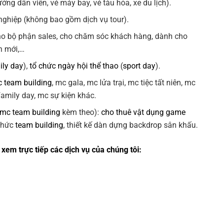
ng dẫn viên, vé máy bay, vé tàu hỏa, xe du lịch).
ghiệp (không bao gồm dịch vụ tour).
ho bộ phận sales, cho chăm sóc khách hàng, dành cho
n mới,…
ily day
),
tổ chức ngày hội thể thao
(
sport day
).
 team building
, mc gala, mc lửa trại, mc tiệc tất niên, mc
 family day, mc sự kiện khác.
 mc team building
kèm theo):
cho thuê vật dụng game
 chức
team building
, thiết kế dàn dựng backdrop sân khấu.
xem trực tiếp các dịch vụ của chúng tôi: