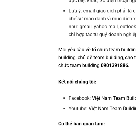
đặc biệt khác, Số điện thoại ngư
Lưu ý: email giao dịch phải là
chế sự mạo danh vì mục đích 
như: gmail, yahoo mail, outloo
chí hợp tác từ quý doanh nghiệ
Mọi yêu cầu về
tổ chức team buildi
building
,
chủ đề team building
,
c
ho 
chức team building
0901391886.
Kết nối chúng tôi:
Facebook:
Việt Nam Team Buil
Youtube:
Việt Nam Team Buildi
Có thể bạn quan tâm: