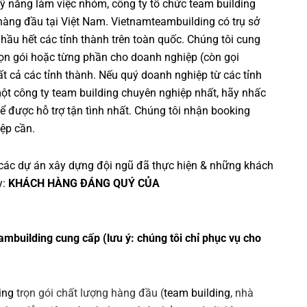
ỹ năng làm việc nhóm
,
công ty tổ chức team building
 hàng đầu tại Việt Nam.
Vietnamteambuilding
có trụ sở
 hầu hết các tỉnh thành trên toàn quốc. Chúng tôi cung
ọn gói hoặc từng phần cho doanh nghiệp (còn gọi
 tất cả các tỉnh thành. Nếu quý doanh nghiệp từ các tỉnh
một
công ty team building
chuyên nghiệp nhất, hãy nhấc
ể được hỗ trợ tận tình nhất. Chúng tôi nhận booking
ệp cần.
các dự án
xây dựng đội ngũ
đã thực hiện & những khách
y:
KHÁCH HÀNG ĐÁNG QUÝ CỦA
ambuilding cung cấp (lưu ý: chúng tôi chỉ phục vụ cho
ing
trọn gói chất lượng hàng đầu (
team building
, nhà