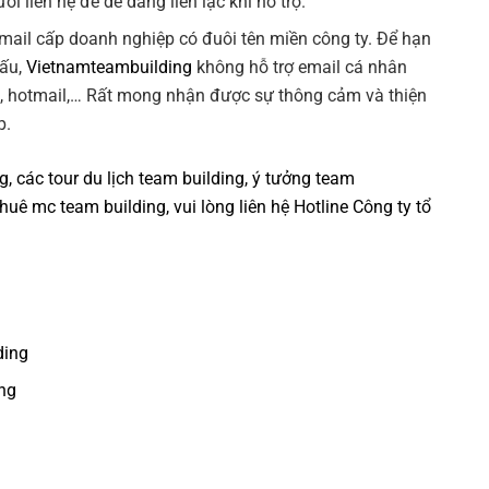
ời liên hệ để dễ dàng liên lạc khi hỗ trợ.
 email cấp doanh nghiệp có đuôi tên miền công ty. Để hạn
xấu,
Vietnamteambuilding
không hỗ trợ email cá nhân
k, hotmail,… Rất mong nhận được sự thông cảm và thiện
p.
ng
, các tour
du lịch team building
,
ý tưởng team
thuê mc team building
, vui lòng liên hệ Hotline
Công ty tổ
ding
ng