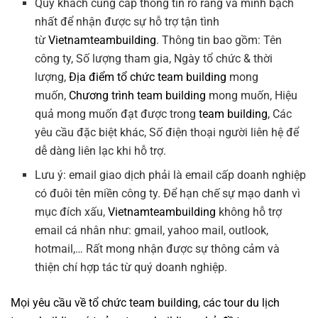
Quý khách cung cấp thông tin rõ ràng và minh bạch
nhất để nhận được sự hỗ trợ tận tình
từ
Vietnamteambuilding
. Thông tin bao gồm: Tên
công ty, Số lượng tham gia, Ngày tổ chức & thời
lượng,
Địa điểm tổ chức team building
mong
muốn,
Chương trình team building
mong muốn, Hiệu
quả mong muốn đạt được trong
team building
, Các
yêu cầu đặc biệt khác, Số điện thoại người liên hệ để
dễ dàng liên lạc khi hỗ trợ.
Lưu ý: email giao dịch phải là email cấp doanh nghiệp
có đuôi tên miền công ty. Để hạn chế sự mạo danh vì
mục đích xấu,
Vietnamteambuilding
không hỗ trợ
email cá nhân như: gmail, yahoo mail, outlook,
hotmail,… Rất mong nhận được sự thông cảm và
thiện chí hợp tác từ quý doanh nghiệp.
Mọi yêu cầu về
tổ chức team building
, các tour
du lịch