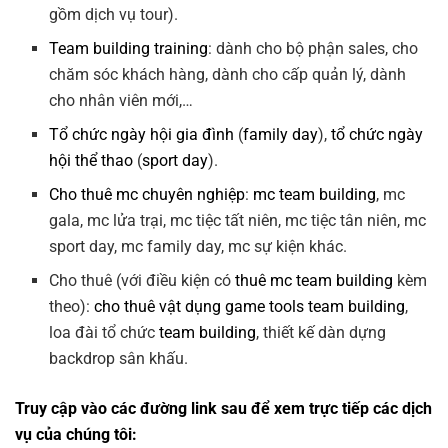
gồm dịch vụ tour).
Team building training
: dành cho bộ phận sales, cho
chăm sóc khách hàng, dành cho cấp quản lý, dành
cho nhân viên mới,…
Tổ chức ngày hội gia đình
(
family day
),
tổ chức ngày
hội thể thao
(
sport day
).
Cho thuê mc chuyên nghiệp
:
mc team building
, mc
gala, mc lửa trại, mc tiệc tất niên, mc tiệc tân niên, mc
sport day, mc family day, mc sự kiện khác.
Cho thuê (với điều kiện có
thuê mc team building
kèm
theo):
cho thuê vật dụng game tools team building
,
loa đài tổ chức
team building
, thiết kế dàn dựng
backdrop sân khấu.
Truy cập vào các đường link sau để xem trực tiếp các dịch
vụ của chúng tôi: