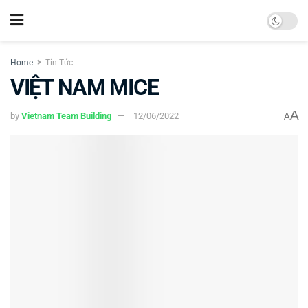
Home
Tin Tức
VIỆT NAM MICE
A
by
Vietnam Team Building
12/06/2022
A