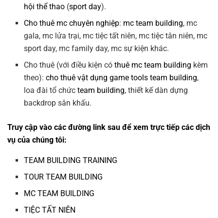
hội thể thao
(
sport day
).
Cho thuê mc chuyên nghiệp
:
mc team building
, mc
gala, mc lửa trại, mc tiệc tất niên, mc tiệc tân niên, mc
sport day, mc family day, mc sự kiện khác.
Cho thuê (với điều kiện có
thuê mc team building
kèm
theo):
cho thuê vật dụng game tools team building
,
loa đài tổ chức
team building
, thiết kế dàn dựng
backdrop sân khấu.
Truy cập vào các đường link sau để xem trực tiếp các dịch
vụ của chúng tôi:
TEAM BUILDING TRAINING
TOUR TEAM BUILDING
MC TEAM BUILDING
TIỆC TẤT NIÊN