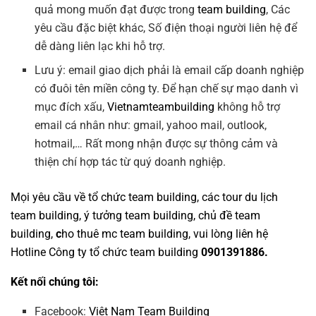
quả mong muốn đạt được trong
team building
, Các
yêu cầu đặc biệt khác, Số điện thoại người liên hệ để
dễ dàng liên lạc khi hỗ trợ.
Lưu ý: email giao dịch phải là email cấp doanh nghiệp
có đuôi tên miền công ty. Để hạn chế sự mạo danh vì
mục đích xấu,
Vietnamteambuilding
không hỗ trợ
email cá nhân như: gmail, yahoo mail, outlook,
hotmail,… Rất mong nhận được sự thông cảm và
thiện chí hợp tác từ quý doanh nghiệp.
Mọi yêu cầu về
tổ chức team building
, các tour
du lịch
team building
,
ý tưởng team building
,
chủ đề team
building
,
c
ho thuê mc team building
, vui lòng liên hệ
Hotline
Công ty tổ chức team building
0901391886.
Kết nối chúng tôi:
Facebook:
Việt Nam Team Building