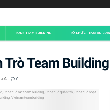
TOUR TEAM BUILDING
TỔ CHỨC TEAM BUILDI
Trò Team Building 
A
0
A