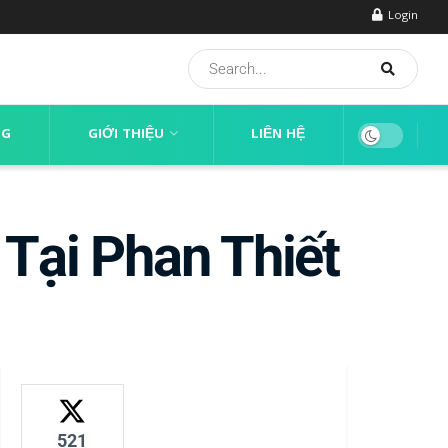
Login
NG
GIỚI THIỆU
LIÊN HỆ
Tại Phan Thiết
521