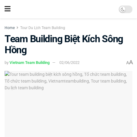
Home
Tour Du Lịch Team Building
Team Building Biệt Kích Sông
Hồng
A
by
Vietnam Team Building
02/06/2022
A