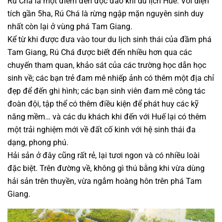
Rú Chá là một điểm đến độc đáo khi du lịch Huế. Với diện
tích gần 5ha, Rú Chá là rừng ngập mặn nguyên sinh duy
nhất còn lại ở vùng phá Tam Giang.
Kể từ khi được đưa vào tour du lịch sinh thái của đầm phá
Tam Giang, Rú Chá được biết đến nhiều hơn qua các
chuyến tham quan, khảo sát của các trường học dẫn học
sinh về; các bạn trẻ đam mê nhiếp ảnh có thêm một địa chỉ
đẹp để đến ghi hình; các bạn sinh viên đam mê công tác
đoàn đội, tập thể có thêm điều kiện để phát huy các kỹ
năng mềm… và các du khách khi đến với Huế lại có thêm
một trải nghiệm mới về đất cố kinh với hệ sinh thái đa
dạng, phong phú.
Hải sản ở đây cũng rất rẻ, lại tươi ngon và có nhiều loài
đặc biệt. Trên đường về, không gì thú bằng khi vừa dùng
hải sản trên thuyền, vừa ngắm hoàng hôn trên phá Tam
Giang.