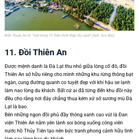
Biển Thuận An là “một trong 10 Thần Kinh thập nhị cảnh” (Ảnh: Sưu tầm)
11. Đồi Thiên An
Được mệnh danh là Đà Lạt thu nhỏ giữa lòng cố đô, đồi
Thiên An sở hữu riêng cho mình những khu rừng thông bạt
ngàn, cung đường quanh co tuyệt đẹp với khí hậu se lạnh
làm nao lòng du khách. Bất cứ ai đã từng đến khu đồi này
đều cho rằng nơi đây chẳng thua kém xứ sở sương mù Đà
Lạt là bao.
Bên những ngọn đồi phủ đầy thông xanh cao vút là Đan
viện Thiên An nằm yên lành soi bóng xuống công viên
nước hồ Thủy Tiên tạo nên bức tranh phong cảnh hữu tình
làm say lòng bao du khách.