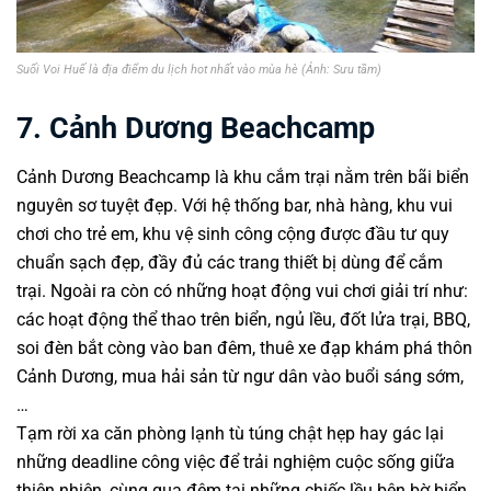
Suối Voi Huế là địa điểm du lịch hot nhất vào mùa hè (Ảnh: Sưu tầm)
7. Cảnh Dương Beachcamp
Cảnh Dương Beachcamp là khu cắm trại nằm trên bãi biển
nguyên sơ tuyệt đẹp. Với hệ thống bar, nhà hàng, khu vui
chơi cho trẻ em, khu vệ sinh công cộng được đầu tư quy
chuẩn sạch đẹp, đầy đủ các trang thiết bị dùng để cắm
trại. Ngoài ra còn có những hoạt động vui chơi giải trí như:
các hoạt động thể thao trên biển, ngủ lều, đốt lửa trại, BBQ,
soi đèn bắt còng vào ban đêm, thuê xe đạp khám phá thôn
Cảnh Dương, mua hải sản từ ngư dân vào buổi sáng sớm,
…
Tạm rời xa căn phòng lạnh tù túng chật hẹp hay gác lại
những deadline công việc để trải nghiệm cuộc sống giữa
thiên nhiên, cùng qua đêm tại những chiếc lều bên bờ biển