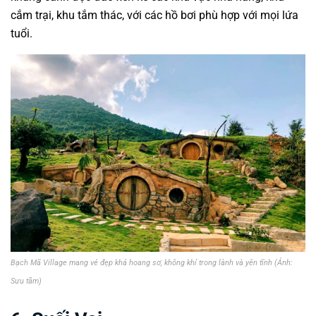
cắm trại, khu tắm thác, với các hồ bơi phù hợp với mọi lứa
tuổi.
Bạch Mã Village mang vẻ đẹp khá hoang sơ, không khí trong lành và yên tĩnh (Ảnh:
Sưu tầm)