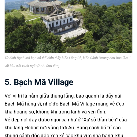
Từ đỉnh Bạch Mã bạn có thể nhìn thấy biển Lăng Cô, biển Cảnh Dương như hòa làm 1
với bầu trời xanh ngắt (Ảnh: Sưu tầm)
5. Bạch Mã Village
Với vị trí là nằm giữa thung lũng, bao quanh là dãy núi
Bạch Mã hùng vĩ, nhờ đó Bạch Mã Village mang vẻ đẹp
khá hoang sơ, không khí trong lành và yên tĩnh.
Vẻ đẹp nơi đây được ngợi ca như ở “Xứ sở thần tiên” của
khu làng Hobbit nơi vùng trời Âu. Bằng cách bố trí các
khung cảnh độc đáo xen kẻ các khu vực nhà hàng, khu