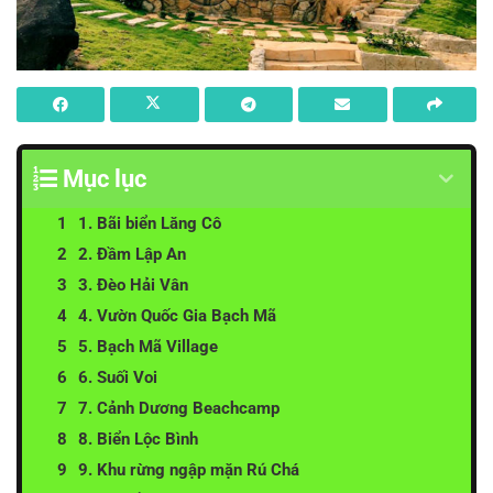
Mục lục
1. Bãi biển Lăng Cô
2. Đầm Lập An
3. Đèo Hải Vân
4. Vườn Quốc Gia Bạch Mã
5. Bạch Mã Village
6. Suối Voi
7. Cảnh Dương Beachcamp
8. Biển Lộc Bình
9. Khu rừng ngập mặn Rú Chá