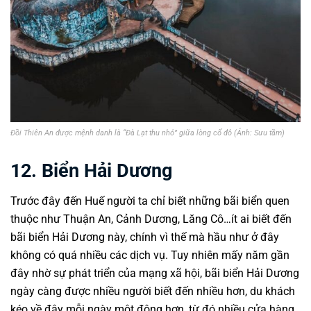
Đồi Thiên An được mệnh danh là “Đà Lạt thu nhỏ” giữa lòng cố đô (Ảnh: Sưu tầm)
12. Biển Hải Dương
Trước đây đến Huế người ta chỉ biết những bãi biển quen
thuộc như Thuận An, Cảnh Dương, Lăng Cô…ít ai biết đến
bãi biển Hải Dương này, chính vì thế mà hầu như ở đây
không có quá nhiều các dịch vụ. Tuy nhiên mấy năm gần
đây nhờ sự phát triển của mạng xã hội, bãi biển Hải Dương
ngày càng được nhiều người biết đến nhiều hơn, du khách
kéo về đây mỗi ngày một đông hơn, từ đó nhiều cửa hàng