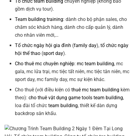
Tổ chức team building
chuyên nghiệp (không bao
gồm dịch vụ tour).
Team building training
: dành cho bộ phận sales, cho
chăm sóc khách hàng, dành cho cấp quản lý, dành
cho nhân viên mới,…
Tổ chức ngày hội gia đình
(
family day
),
tổ chức ngày
hội thể thao
(
sport day
).
Cho thuê mc chuyên nghiệp
:
mc team building
, mc
gala, mc lửa trại, mc tiệc tất niên, mc tiệc tân niên, mc
sport day, mc family day, mc sự kiện khác.
Cho thuê (với điều kiện có
thuê mc team building
kèm
theo):
cho thuê vật dụng game tools team building
,
loa đài tổ chức
team building
, thiết kế dàn dựng
backdrop sân khấu.