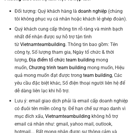
Đối tượng: Quý khách hàng là
doanh nghiệp
(chúng
tôi không phục vụ cá nhân hoặc khách lẻ ghép đoàn).
Quý khách cung cấp thông tin rõ ràng và minh bạch
nhất để nhận được sự hỗ trợ tận tình
từ
Vietnamteambuilding
. Thông tin bao gồm: Tên
công ty, Số lượng tham gia, Ngày tổ chức & thời
lượng,
Địa điểm tổ chức team building
mong
muốn,
Chương trình team building
mong muốn, Hiệu
quả mong muốn đạt được trong
team building
, Các
yêu cầu đặc biệt khác, Số điện thoại người liên hệ để
dễ dàng liên lạc khi hỗ trợ.
Lưu ý: email giao dịch phải là email cấp doanh nghiệp
có đuôi tên miền công ty. Để hạn chế sự mạo danh vì
mục đích xấu,
Vietnamteambuilding
không hỗ trợ
email cá nhân như: gmail, yahoo mail, outlook,
hotmail,… Rất mong nhận được sự thông cảm và