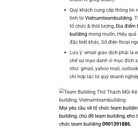
Quý khách cung cấp thông tin r
tình từ
Vietnamteambuilding
. 
tổ chức & thời lượng,
Địa điểm 
building
mong muốn, Hiệu quả
đặc biệt khác, Số điện thoại ngư
Lưu ý: email giao dịch phải là
chế sự mạo danh vì mục đích 
như: gmail, yahoo mail, outloo
chí hợp tác từ quý doanh nghiệ
Mọi yêu cầu về
tổ chức team buildi
building
,
chủ đề team building
,
c
ho 
chức team building
0901391886.