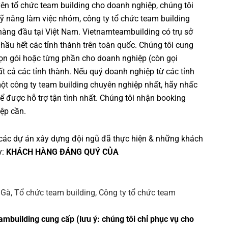
yên
tổ chức team building cho doanh nghiệp
, chúng tôi
ỹ năng làm việc nhóm
,
công ty tổ chức team building
 hàng đầu tại Việt Nam.
Vietnamteambuilding
có trụ sở
 hầu hết các tỉnh thành trên toàn quốc. Chúng tôi cung
ọn gói hoặc từng phần cho doanh nghiệp (còn gọi
 tất cả các tỉnh thành. Nếu quý doanh nghiệp từ các tỉnh
một
công ty team building
chuyên nghiệp nhất, hãy nhấc
ể được hỗ trợ tận tình nhất. Chúng tôi nhận booking
ệp cần.
các dự án
xây dựng đội ngũ
đã thực hiện & những khách
y:
KHÁCH HÀNG ĐÁNG QUÝ CỦA
ambuilding cung cấp (lưu ý: chúng tôi chỉ phục vụ cho