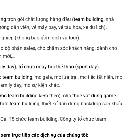
ing
trọn gói chất lượng hàng đầu (
team building
, nhà
ng dẫn viên, vé máy bay, vé tàu hỏa, xe du lịch).
ghiệp (không bao gồm dịch vụ tour).
ho bộ phận sales, cho chăm sóc khách hàng, dành cho
n mới,…
ily day
),
tổ chức ngày hội thể thao
(
sport day
).
 team building
, mc gala, mc lửa trại, mc tiệc tất niên, mc
 family day, mc sự kiện khác.
 mc team building
kèm theo):
cho thuê vật dụng game
 chức
team building
, thiết kế dàn dựng backdrop sân khấu.
xem trực tiếp các dịch vụ của chúng tôi: