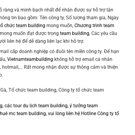
õ ràng và minh bạch nhất để nhận được sự hỗ trợ tận
Thông tin bao gồm: Tên công ty, Số lượng tham gia, Ngày
tổ chức team building
mong muốn,
Chương trình team
 mong muốn đạt được trong
team building
, Các yêu cầu
ời liên hệ để dễ dàng liên lạc khi hỗ trợ.
 email cấp doanh nghiệp có đuôi tên miền công ty. Để hạn
xấu,
Vietnamteambuilding
không hỗ trợ email cá nhân
k, hotmail,… Rất mong nhận được sự thông cảm và thiện
p.
ng
, các tour
du lịch team building
,
ý tưởng team
thuê mc team building
, vui lòng liên hệ Hotline
Công ty tổ