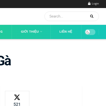
Login
NG
GIỚI THIỆU
LIÊN HỆ
Gà
521