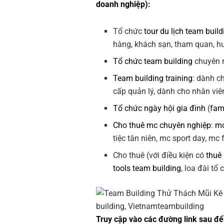
doanh nghiệp):
Tổ chức
tour du lịch team build
hàng, khách sạn, tham quan, hướ
Tổ chức team building
chuyên n
Team building training
: dành c
cấp quản lý, dành cho nhân viê
Tổ chức ngày hội gia đình
(
fam
Cho thuê mc chuyên nghiệp
:
mc
tiệc tân niên, mc sport day, mc
Cho thuê (với điều kiện có
thuê
tools team building
, loa đài tổ
Truy cập vào các đường link sau để 