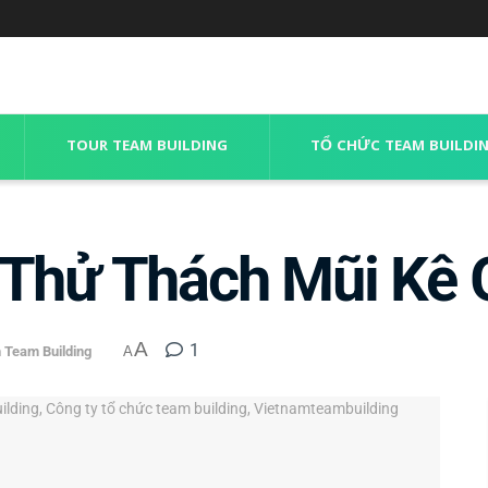
TOUR TEAM BUILDING
TỔ CHỨC TEAM BUILDI
 Thử Thách Mũi Kê 
A
1
 Team Building
A