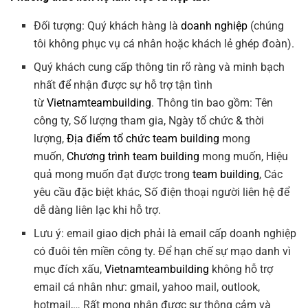
Đối tượng: Quý khách hàng là
doanh nghiệp
(chúng
tôi không phục vụ cá nhân hoặc khách lẻ ghép đoàn).
Quý khách cung cấp thông tin rõ ràng và minh bạch
nhất để nhận được sự hỗ trợ tận tình
từ
Vietnamteambuilding
. Thông tin bao gồm: Tên
công ty, Số lượng tham gia, Ngày tổ chức & thời
lượng,
Địa điểm tổ chức team building
mong
muốn,
Chương trình team building
mong muốn, Hiệu
quả mong muốn đạt được trong
team building
, Các
yêu cầu đặc biệt khác, Số điện thoại người liên hệ để
dễ dàng liên lạc khi hỗ trợ.
Lưu ý: email giao dịch phải là email cấp doanh nghiệp
có đuôi tên miền công ty. Để hạn chế sự mạo danh vì
mục đích xấu,
Vietnamteambuilding
không hỗ trợ
email cá nhân như: gmail, yahoo mail, outlook,
hotmail,… Rất mong nhận được sự thông cảm và