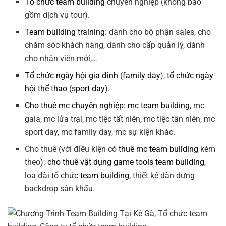
Tổ chức team building
chuyên nghiệp (không bao
gồm dịch vụ tour).
Team building training
: dành cho bộ phận sales, cho
chăm sóc khách hàng, dành cho cấp quản lý, dành
cho nhân viên mới,…
Tổ chức ngày hội gia đình
(
family day
),
tổ chức ngày
hội thể thao
(
sport day
).
Cho thuê mc chuyên nghiệp
:
mc team building
, mc
gala, mc lửa trại, mc tiệc tất niên, mc tiệc tân niên, mc
sport day, mc family day, mc sự kiện khác.
Cho thuê (với điều kiện có
thuê mc team building
kèm
theo):
cho thuê vật dụng game tools team building
,
loa đài tổ chức
team building
, thiết kế dàn dựng
backdrop sân khấu.