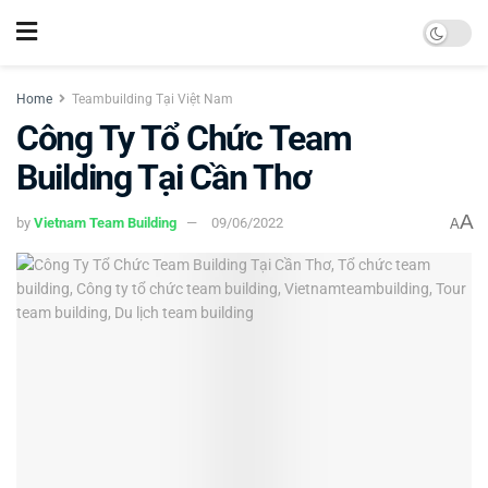
Home
Teambuilding Tại Việt Nam
Công Ty Tổ Chức Team
Building Tại Cần Thơ
A
by
Vietnam Team Building
09/06/2022
A