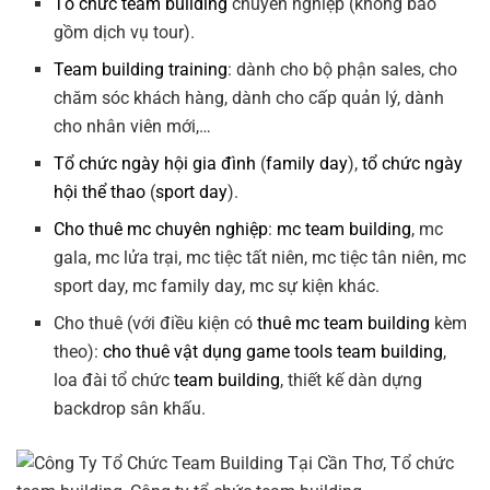
Tổ chức team building
chuyên nghiệp (không bao
gồm dịch vụ tour).
Team building training
: dành cho bộ phận sales, cho
chăm sóc khách hàng, dành cho cấp quản lý, dành
cho nhân viên mới,…
Tổ chức ngày hội gia đình
(
family day
),
tổ chức ngày
hội thể thao
(
sport day
).
Cho thuê mc chuyên nghiệp
:
mc team building
, mc
gala, mc lửa trại, mc tiệc tất niên, mc tiệc tân niên, mc
sport day, mc family day, mc sự kiện khác.
Cho thuê (với điều kiện có
thuê mc team building
kèm
theo):
cho thuê vật dụng game tools team building
,
loa đài tổ chức
team building
, thiết kế dàn dựng
backdrop sân khấu.