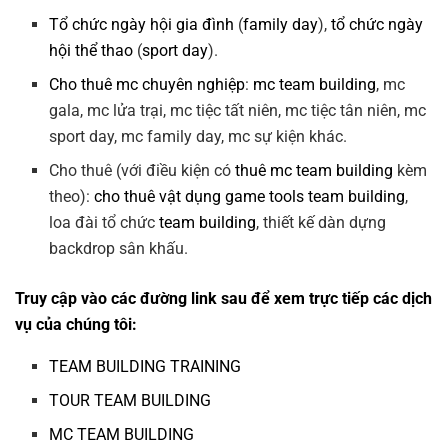
Tổ chức ngày hội gia đình
(
family day
),
tổ chức ngày
hội thể thao
(
sport day
).
Cho thuê mc chuyên nghiệp
:
mc team building
, mc
gala, mc lửa trại, mc tiệc tất niên, mc tiệc tân niên, mc
sport day, mc family day, mc sự kiện khác.
Cho thuê (với điều kiện có
thuê mc team building
kèm
theo):
cho thuê vật dụng game tools team building
,
loa đài tổ chức
team building
, thiết kế dàn dựng
backdrop sân khấu.
Truy cập vào các đường link sau để xem trực tiếp các dịch
vụ của chúng tôi:
TEAM BUILDING TRAINING
TOUR TEAM BUILDING
MC TEAM BUILDING