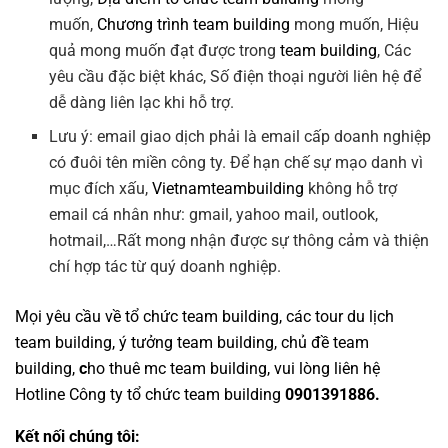
muốn,
Chương trình team building
mong muốn, Hiệu
quả mong muốn đạt được trong
team building
, Các
yêu cầu đặc biệt khác, Số điện thoại người liên hệ để
dễ dàng liên lạc khi hỗ trợ.
Lưu ý: email giao dịch phải là email cấp doanh nghiệp
có đuôi tên miền công ty. Để hạn chế sự mạo danh vì
mục đích xấu,
Vietnamteambuilding
không hỗ trợ
email cá nhân như: gmail, yahoo mail, outlook,
hotmail,…Rất mong nhận được sự thông cảm và thiện
chí hợp tác từ quý doanh nghiệp.
Mọi yêu cầu về
tổ chức team building
, các tour
du lịch
team building
,
ý tưởng team building
,
chủ đề team
building
,
c
ho thuê mc team building
, vui lòng liên hệ
Hotline
Công ty tổ chức team building
0901391886.
Kết nối chúng tôi: