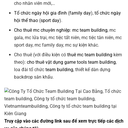
cho nhân viên mới,…
Tổ chức ngày hội gia đình
(
family day
),
tổ chức ngày
hội thể thao
(
sport day
).
Cho thuê mc chuyên nghiệp
:
mc team building
, mc
gala, mc lửa trại, mc tiệc tất niên, mc tiệc tân niên, mc
sport day, mc family day, mc sự kiện khác.
Cho thuê (với điều kiện có
thuê mc team building
kèm
theo):
cho thuê vật dụng game tools team building
,
loa đài tổ chức
team building
, thiết kế dàn dựng
backdrop sân khấu.
Truy cập vào các đường link sau để xem trực tiếp các dịch