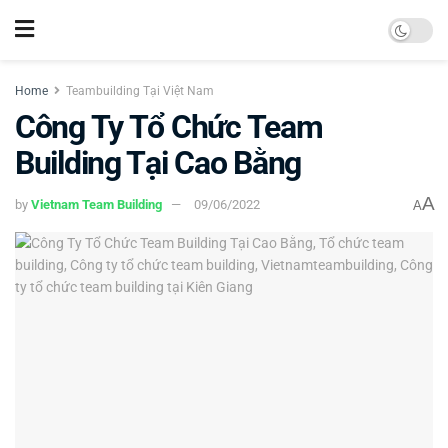
Home
Teambuilding Tại Việt Nam
Công Ty Tổ Chức Team
Building Tại Cao Bằng
A
by
Vietnam Team Building
09/06/2022
A