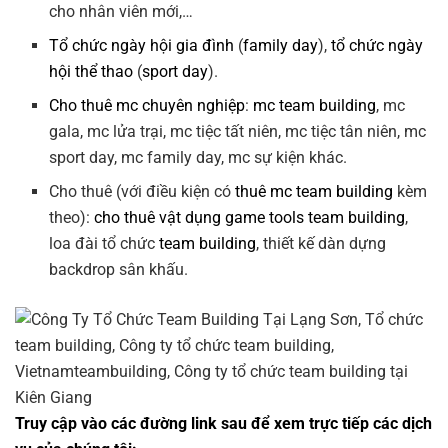
cho nhân viên mới,…
Tổ chức ngày hội gia đình
(
family day
),
tổ chức ngày
hội thể thao
(
sport day
).
Cho thuê mc chuyên nghiệp
:
mc team building
, mc
gala, mc lửa trại, mc tiệc tất niên, mc tiệc tân niên, mc
sport day, mc family day, mc sự kiện khác.
Cho thuê (với điều kiện có
thuê mc team building
kèm
theo):
cho thuê vật dụng game tools team building
,
loa đài tổ chức
team building
, thiết kế dàn dựng
backdrop sân khấu.
Truy cập vào các đường link sau để xem trực tiếp các dịch