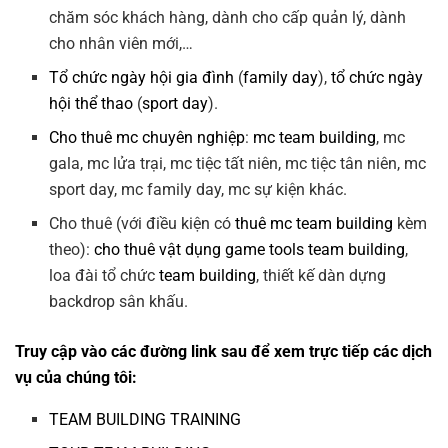
chăm sóc khách hàng, dành cho cấp quản lý, dành
cho nhân viên mới,…
Tổ chức ngày hội gia đình
(
family day
),
tổ chức ngày
hội thể thao
(
sport day
).
Cho thuê mc chuyên nghiệp
:
mc team building
, mc
gala, mc lửa trại, mc tiệc tất niên, mc tiệc tân niên, mc
sport day, mc family day, mc sự kiện khác.
Cho thuê (với điều kiện có
thuê mc team building
kèm
theo):
cho thuê vật dụng game tools team building
,
loa đài tổ chức
team building
, thiết kế dàn dựng
backdrop sân khấu.
Truy cập vào các đường link sau để xem trực tiếp các dịch
vụ của chúng tôi:
TEAM BUILDING TRAINING