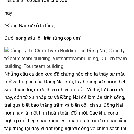
Hết củi thì có Sài Tân chở vào”
hay:
“Đồng Nai xứ sở lạ lùng,
Dưới sông sấu lội, trên rừng cọp um”
Những câu ca dao xưa đã chừng nào cho ta thấy sự màu
mỡ và trù phú của Đồng Nai xưa, tuy hoang sơ nhưng hết
sức thuận lợi, được thiên nhiên ưu đãi. Vì thế, từ bao đời
nay, dân tứ xứ nhập cư về Đồng Nai để làm ăn sinh sống,
trải qua biết bao thăng trầm và biến cố lịch sử, Đồng Nai
hôm nay là một tỉnh hoàn toàn đổi mới. Các khu công
nghiệp nối tiếp nhau mọc lên, nhà đầu tư nước ngoài cũng
tập trung tại đây vì đất rộng người đông và chính sách thu