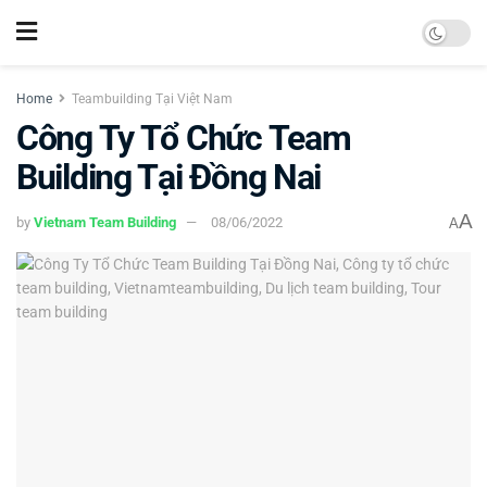
Home
Teambuilding Tại Việt Nam
Công Ty Tổ Chức Team
Building Tại Đồng Nai
A
by
Vietnam Team Building
08/06/2022
A