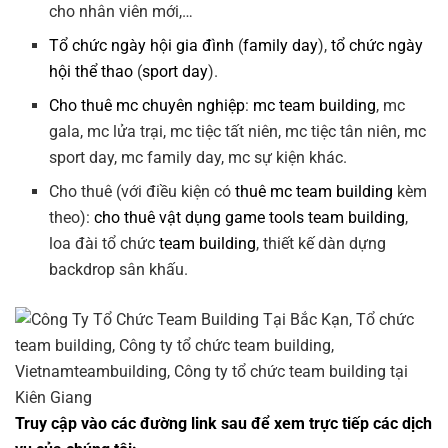
cho nhân viên mới,…
Tổ chức ngày hội gia đình
(
family day
),
tổ chức ngày
hội thể thao
(
sport day
).
Cho thuê mc chuyên nghiệp
:
mc team building
, mc
gala, mc lửa trại, mc tiệc tất niên, mc tiệc tân niên, mc
sport day, mc family day, mc sự kiện khác.
Cho thuê (với điều kiện có
thuê mc team building
kèm
theo):
cho thuê vật dụng game tools team building
,
loa đài tổ chức
team building
, thiết kế dàn dựng
backdrop sân khấu.
Truy cập vào các đường link sau để xem trực tiếp các dịch