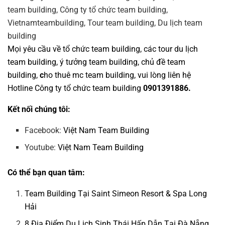
Mọi yêu cầu về
tổ chức team building
, các tour
du lịch
team building
,
ý tưởng team building
,
chủ đề team
building
,
c
ho thuê mc team building
, vui lòng liên hệ
Hotline
Công ty tổ chức team building
0901391886.
Kết nối chúng tôi:
Facebook:
Việt Nam Team Building
Youtube:
Việt Nam Team Building
Có thể bạn quan tâm:
Team Building Tại Saint Simeon Resort & Spa Long
Hải
8 Địa Điểm Du Lịch Sinh Thái Hấp Dẫn Tại Đà Nẵng