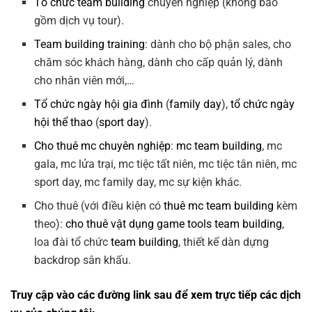
Tổ chức team building
chuyên nghiệp (không bao
gồm dịch vụ tour).
Team building training
: dành cho bộ phận sales, cho
chăm sóc khách hàng, dành cho cấp quản lý, dành
cho nhân viên mới,…
Tổ chức ngày hội gia đình
(
family day
),
tổ chức ngày
hội thể thao
(
sport day
).
Cho thuê mc chuyên nghiệp
:
mc team building
, mc
gala, mc lửa trại, mc tiệc tất niên, mc tiệc tân niên, mc
sport day, mc family day, mc sự kiện khác.
Cho thuê (với điều kiện có
thuê mc team building
kèm
theo):
cho thuê vật dụng game tools team building
,
loa đài tổ chức
team building
, thiết kế dàn dựng
backdrop sân khấu.
Truy cập vào các đường link sau để xem trực tiếp các dịch