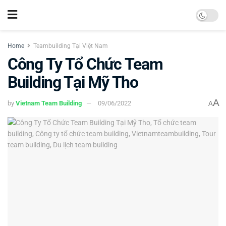
Home
Teambuilding Tại Việt Nam
Công Ty Tổ Chức Team
Building Tại Mỹ Tho
A
by
Vietnam Team Building
09/06/2022
A