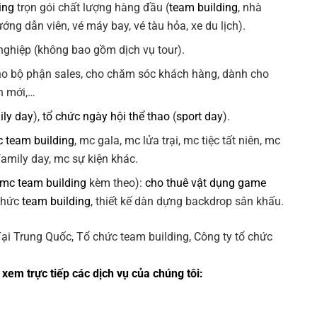
ing
trọn gói chất lượng hàng đầu (
team building
, nhà
ng dẫn viên, vé máy bay, vé tàu hỏa, xe du lịch).
ghiệp (không bao gồm dịch vụ tour).
ho bộ phận sales, cho chăm sóc khách hàng, dành cho
n mới,…
ily day
),
tổ chức ngày hội thể thao
(
sport day
).
 team building
, mc gala, mc lửa trại, mc tiệc tất niên, mc
 family day, mc sự kiện khác.
 mc team building
kèm theo):
cho thuê vật dụng game
 chức
team building
, thiết kế dàn dựng backdrop sân khấu.
xem trực tiếp các dịch vụ của chúng tôi: