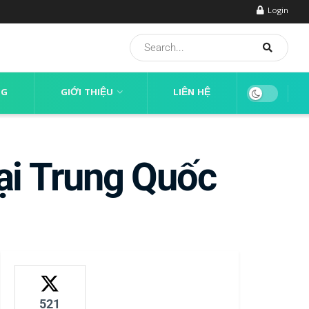
Login
NG
GIỚI THIỆU
LIÊN HỆ
ại Trung Quốc
521