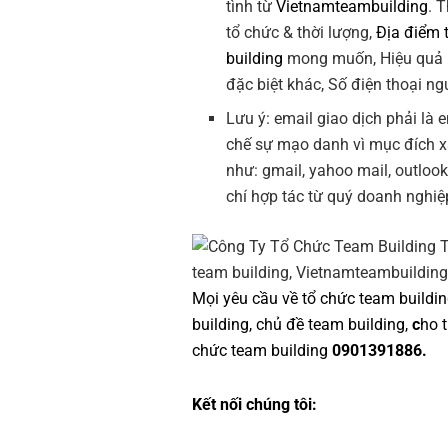
tình từ
Vietnamteambuilding
. 
tổ chức & thời lượng,
Địa điểm 
building
mong muốn, Hiệu quả
đặc biệt khác, Số điện thoại ngư
Lưu ý: email giao dịch phải là
chế sự mạo danh vì mục đích 
như: gmail, yahoo mail, outloo
chí hợp tác từ quý doanh nghiệ
Mọi yêu cầu về
tổ chức team buildi
building
,
chủ đề team building
,
c
ho 
chức team building
0901391886.
Kết nối chúng tôi: