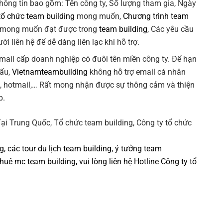
Thông tin bao gồm: Tên công ty, Số lượng tham gia, Ngày
tổ chức team building
mong muốn,
Chương trình team
 mong muốn đạt được trong
team building
, Các yêu cầu
ời liên hệ để dễ dàng liên lạc khi hỗ trợ.
 email cấp doanh nghiệp có đuôi tên miền công ty. Để hạn
xấu,
Vietnamteambuilding
không hỗ trợ email cá nhân
k, hotmail,… Rất mong nhận được sự thông cảm và thiện
p.
ng
, các tour
du lịch team building
,
ý tưởng team
thuê mc team building
, vui lòng liên hệ Hotline
Công ty tổ