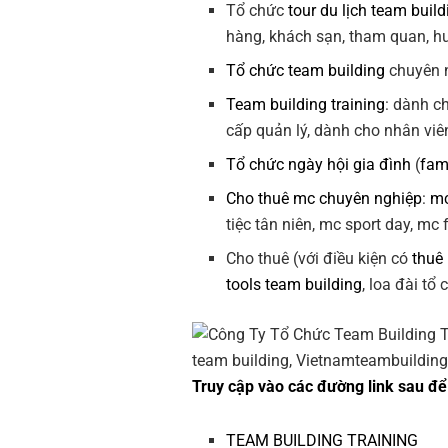
Tổ chức
tour du lịch team build
hàng, khách sạn, tham quan, hướ
Tổ chức team building
chuyên n
Team building training
: dành c
cấp quản lý, dành cho nhân viê
Tổ chức ngày hội gia đình
(
fam
Cho thuê mc chuyên nghiệp
:
mc
tiệc tân niên, mc sport day, mc
Cho thuê (với điều kiện có
thuê
tools team building
, loa đài tổ
Truy cập vào các đường link sau để 
TEAM BUILDING TRAINING