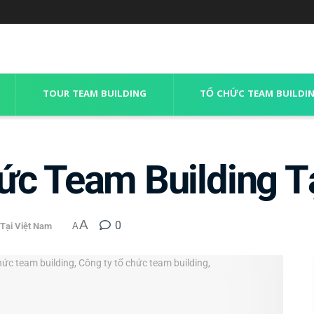
TOUR TEAM BUILDING
TỔ CHỨC TEAM BUILDI
ức Team Building T
A
0
 Tại Việt Nam
A