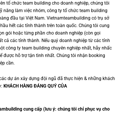
yên
tổ chức team building cho doanh nghiệp
, chúng tôi
ỹ năng làm việc nhóm
,
công ty tổ chức team building
 hàng đầu tại Việt Nam.
Vietnamteambuilding
có trụ sở
 hầu hết các tỉnh thành trên toàn quốc. Chúng tôi cung
ọn gói hoặc từng phần cho doanh nghiệp (còn gọi
 tất cả các tỉnh thành. Nếu quý doanh nghiệp từ các tỉnh
một
công ty team building
chuyên nghiệp nhất, hãy nhấc
ể được hỗ trợ tận tình nhất. Chúng tôi nhận booking
ệp cần.
các dự án
xây dựng đội ngũ
đã thực hiện & những khách
y:
KHÁCH HÀNG ĐÁNG QUÝ CỦA
ambuilding cung cấp (lưu ý: chúng tôi chỉ phục vụ cho