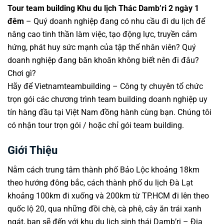
Tour team building Khu du lịch Thác Damb’ri 2 ngày 1
đêm
– Quý
doanh nghiệp
đang có nhu cầu đi du lịch để
nâng cao tinh thần làm việc, tạo động lực, truyền cảm
hứng, phát huy sức mạnh của tập thể nhân viên? Quý
doanh nghiệp đang băn khoăn không biết nên đi đâu?
Chơi gì?
Hãy để
Vietnamteambuilding
– Công ty chuyên tổ chức
trọn gói các
chương trình team building
doanh nghiệp uy
tín hàng đầu tại Việt Nam đồng hành cùng bạn. Chúng tôi
có nhận tour trọn gói / hoặc chỉ gói
team building
.
Giới Thiệu
Nằm cách trung tâm thành phố Bảo Lộc khoảng 18km
theo hướng đông bắc, cách thành phố du lịch Đà Lạt
khoảng 100km đi xuống và 200km từ TP.HCM đi lên theo
quốc lộ 20, qua những đồi chè, cà phê, cây ăn trái xanh
ngát, bạn sẽ đến với khu du lịch sinh thái Damb’ri –
Địa