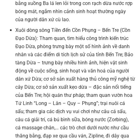
bằng xuồng Ba lá len lỏi trong con rạch dừa nước rợp
bóng mát, ngắm nhìn cảnh sinh hoạt thường ngày
của người dân xứ cù lao.
Xuôi dòng sông Tiền đến Cồn Phụng – Bến Tre (Cồn
Đạo Dừa): Tham quan, tìm hiểu công trình kiến trúc
Đạo Dừa, phòng trưng bày một số hình ảnh về danh
nhân và các điểm di tích lịch sử của tỉnh Bến Tre; Bảo
tàng Dừa – trưng bày nhiều hình ảnh, hiện vật sinh
động về cuộc sống, sinh hoạt và văn hoá của người
dân xứ Dừa; cơ sở sản xuất hàng thủ công mỹ nghệ từ
cây Dừa; cơ sở sản xuất kẹo dừa – đặc sản nổi tiếng
của Bến Tre; hội quán thư pháp; tham quan vườn hoa
Tứ Linh “Long – Lân – Quy – Phụng”; trại nuôi cá
sấu; tham gia các dịch vụ vui chơi như câu cá sấu,
câu cá giải trí, cá bú bình sữa, bóng nước (Zorbing),
cá massage chân,… các trò chơi dưới nước như cầu
thăng bằng, đạp xe qua cầu ván, Zipline, đi dây qua