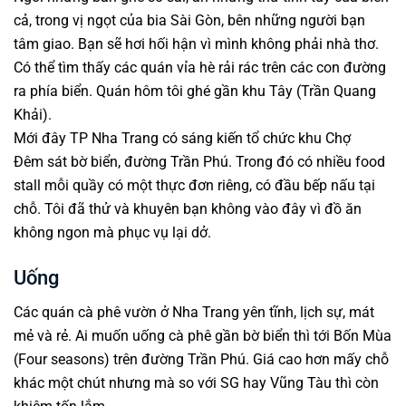
cả, trong vị ngọt của bia Sài Gòn, bên những người bạn
tâm giao. Bạn sẽ hơi hối hận vì mình không phải nhà thơ.
Có thể tìm thấy các quán vỉa hè rải rác trên các con đường
ra phía biển. Quán hôm tôi ghé gần khu Tây (Trần Quang
Khải).
Mới đây TP Nha Trang có sáng kiến tổ chức khu Chợ
Đêm sát bờ biển, đường Trần Phú. Trong đó có nhiều food
stall mỗi quầy có một thực đơn riêng, có đầu bếp nấu tại
chỗ. Tôi đã thử và khuyên bạn không vào đây vì đồ ăn
không ngon mà phục vụ lại dở.
Uống
Các quán cà phê vườn ở Nha Trang yên tĩnh, lịch sự, mát
mẻ và rẻ. Ai muốn uống cà phê gần bờ biển thì tới Bốn Mùa
(Four seasons) trên đường Trần Phú. Giá cao hơn mấy chỗ
khác một chút nhưng mà so với SG hay Vũng Tàu thì còn