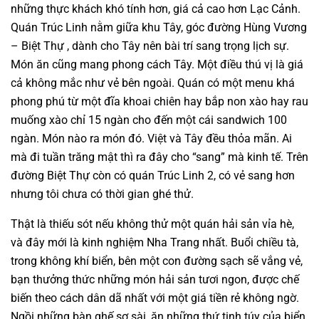
những thực khách khó tính hơn, giá cả cao hơn Lạc Cảnh.
Quán Trúc Linh nằm giữa khu Tây, góc đường Hùng Vương
– Biệt Thự , dành cho Tây nên bài trí sang trọng lịch sự.
Món ăn cũng mang phong cách Tây. Một điều thú vị là giá
cả không mắc như vẻ bên ngoài. Quán có một menu khá
phong phú từ một đĩa khoai chiên hay bắp non xào hay rau
muống xào chỉ 15 ngàn cho đến một cái sandwich 100
ngàn. Món nào ra món đó. Việt và Tây đều thỏa mãn. Ai
mà đi tuần trăng mật thì ra đây cho “sang” mà kinh tế. Trên
đường Biệt Thự còn có quán Trúc Linh 2, có vẻ sang hơn
nhưng tôi chưa có thời gian ghé thử.
Thật là thiếu sót nếu không thử một quán hải sản vỉa hè,
và đây mới là kinh nghiệm Nha Trang nhất. Buổi chiều tà,
trong không khí biển, bên một con đường sạch sẽ vắng vẻ,
bạn thưởng thức những món hải sản tươi ngon, được chế
biến theo cách dân dã nhất với một giá tiền rẻ không ngờ.
Ngồi những bàn ghế sơ sài, ăn những thứ tinh túy của biển