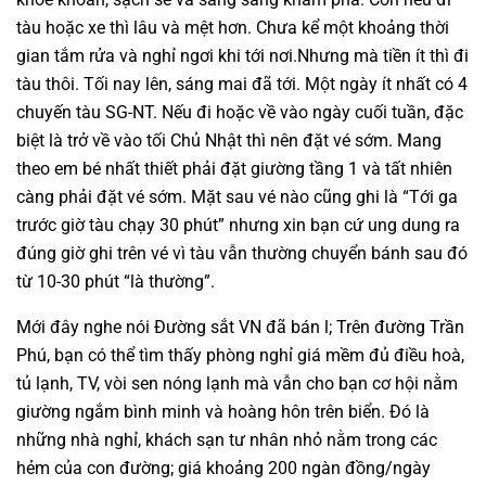
tàu hoặc xe thì lâu và mệt hơn. Chưa kể một khoảng thời
gian tắm rửa và nghỉ ngơi khi tới nơi.Nhưng mà tiền ít thì đi
tàu thôi. Tối nay lên, sáng mai đã tới. Một ngày ít nhất có 4
chuyến tàu SG-NT. Nếu đi hoặc về vào ngày cuối tuần, đặc
biệt là trở về vào tối Chủ Nhật thì nên đặt vé sớm. Mang
theo em bé nhất thiết phải đặt giường tầng 1 và tất nhiên
càng phải đặt vé sớm. Mặt sau vé nào cũng ghi là “Tới ga
trước giờ tàu chạy 30 phút” nhưng xin bạn cứ ung dung ra
đúng giờ ghi trên vé vì tàu vẫn thường chuyển bánh sau đó
từ 10-30 phút “là thường”.
Mới đây nghe nói Đường sắt VN đã bán l; Trên đường Trần
Phú, bạn có thể tìm thấy phòng nghỉ giá mềm đủ điều hoà,
tủ lạnh, TV, vòi sen nóng lạnh mà vẫn cho bạn cơ hội nằm
giường ngắm bình minh và hoàng hôn trên biển. Đó là
những nhà nghỉ, khách sạn tư nhân nhỏ nằm trong các
hẻm của con đường; giá khoảng 200 ngàn đồng/ngày