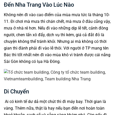
Đến Nha Trang Vào Lúc Nào
Không nên đi vào cao điểm của mùa mưa tức là tháng 10-
11. Đi chơi mà mưa thì chán chết, mà mưa ở đâu cũng vậy,
mưa ở nhà rẻ hơn. Nếu đi vào những dịp lễ tết, cảnh đông
người, chen lấn xô đẩy, dịch vụ thì kém, giá cả đắt đỏ là
chuyện không thể tránh khỏi. Nhưng ai mà không có thời
gian thì đành phải đi vào lễ thôi. Với người ở TP mang tên
Bác thì tốt nhất nên đi vào mùa khô vì tránh được cái nắng
Sài Gòn không có lụa Hà Đông.
Di Chuyển
Ai có kinh tế dư dả một chút thì đi máy bay. Thời gian là
vàng. Thêm nữa, thật là hay nếu bạn đến nơi hoàn toàn
khoẻ khoắn, sạch sẽ và sẵng sàng khám phá. Còn nếu đi