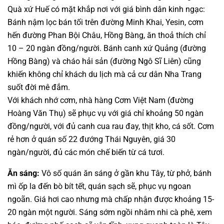
Quà xứ Huế có mặt khắp nơi với giá bình dân kinh ngạc:
Bánh nậm lọc bán tối trên đường Minh Khai, Yesin, cơm
hến đường Phan Bội Châu, Hồng Bàng, ăn thoả thích chỉ
10 – 20 ngàn đồng/người. Bánh canh xứ Quảng (đường
Hồng Bàng) và cháo hải sản (đường Ngô Sĩ Liên) cũng
khiến không chỉ khách du lịch mà cả cư dân Nha Trang
suốt đời mê đắm.
Với khách nhớ cơm, nhà hàng Cơm Việt Nam (đường
Hoàng Văn Thụ) sẽ phục vụ với giá chỉ khoảng 50 ngàn
đồng/người, với đủ canh cua rau đay, thịt kho, cá sốt. Cơm
rẻ hơn ở quán số 22 đướng Thái Nguyên, giá 30
ngàn/người, đủ các món chế biến từ cá tươi.
Ăn sáng:
Vô số quán ăn sáng ở gần khu Tây, từ phở, bánh
mì ốp la đến bò bít tết, quán sạch sẽ, phục vụ ngoan
ngoãn. Giá hơi cao nhưng mà chấp nhận được khoảng 15-
20 ngàn một người. Sáng sớm ngồi nhâm nhi cà phê, xem