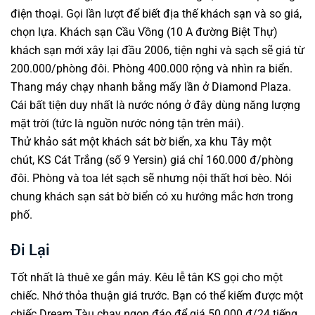
điện thoại. Gọi lần lượt để biết địa thế khách sạn và so giá,
chọn lựa. Khách sạn Cầu Vồng (10 A đường Biệt Thự)
khách sạn mới xây lại đầu 2006, tiện nghi và sạch sẽ giá từ
200.000/phòng đôi. Phòng 400.000 rộng và nhìn ra biển.
Thang máy chạy nhanh bằng mấy lần ở Diamond Plaza.
Cái bất tiện duy nhất là nước nóng ở đây dùng năng lượng
mặt trời (tức là nguồn nước nóng tận trên mái).
Thử khảo sát một khách sát bờ biển, xa khu Tây một
chút, KS Cát Trắng (số 9 Yersin) giá chỉ 160.000 đ/phòng
đôi. Phòng và toa lét sạch sẽ nhưng nội thất hơi bèo. Nói
chung khách sạn sát bờ biển có xu hướng mắc hơn trong
phố.
Đi Lại
Tốt nhất là thuê xe gắn máy. Kêu lễ tân KS gọi cho một
chiếc. Nhớ thỏa thuận giá trước. Bạn có thể kiếm được một
chiếc Dream Tàu chạy ngon đáo để giá 50.000 đ/24 tiếng.