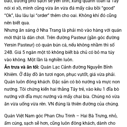
báo, đường phố sạch sẽ yên tĩnh, xung quanh toàn là Tây
nói xì xồ, mình cũng vừa ăn vừa đá mấy câu bồi “good”
“Ok”, lâu lâu lại “order” thêm cho oai. Không khí đó cũng
nên biết qua.
Nhưng ăn sáng ở Nha Trang là phải mò vào hàng với quán
mới thật là dân chơi. Trên đường Pasteur (gần góc đường
Yersin Pasteur) có quán bún cá, nếu không nhầm thì số
24B. Giá 5 ngàn một tô không biết bà chủ có bỏ ma túy
vào không. Một lần là nghiền luôn.
Ăn trưa và ăn tối:
Quán Lạc Cảnh đường Nguyễn Bỉnh
Khiêm. Ở đây đồ ăn tươi ngon, phục vụtốt, giá vừa phải.
Quán luôn đông khách. Đặc sản có bò nướng và mực non
nướng. Tôi chứng kiến hai thằng Tây trẻ, vào kêu 1 đĩa bò
nướng với đĩa mực nướng và mấy chai bia. Chúng nó vừa
ăn vừa uống vừa rên. VN đúng là thiên đường của chúng.
Quán Việt Nam góc Phan Chu Trinh – Hai Bà Trưng, nhỏ,
ấm cúng, sạch sẽ hơn, cũng luôn đông khách, dành cho