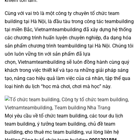
khiêm tốn lắm.
Cùng với vai trò là một
công ty chuyên tổ chức team
building tại Hà Nội
, là đầu tàu trong công tác teambuilding
tại miền Bắc,
Vietnamteambuilding
đã xây dựng hệ thống
các chương trình huấn luyện chuyên nghiệp, đa dạng hóa
sản phẩm
chương trình teambuilding tại Hà Nội
. Chúng tôi
uôn luôn vững tin với sản phẩm đã lựa
chọn,
Vietnamteambuilding
sẽ luôn đồng hành cùng quý
khách trong việc thiết kế và tạo ra những giải pháp sáng
tạo, nâng cao hiệu quả làm việc của cá nhân, tập thể qua
loại hình du lịch “học mà chơi, chơi mà học” này.
Mọi yêu cầu về
tổ chức team building
, các tour
du lịch
team building
,
ý tưởng team building
,
chủ đề team
building
,
c
ho thuê mc team building
, vui lòng liên hệ