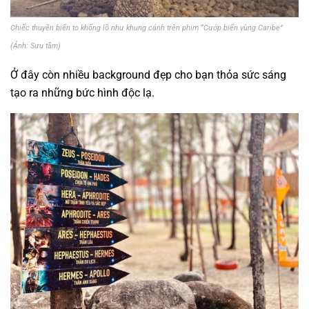
Chiếc thuyền biển to khổng lồ như khung cảnh trên phim “Cướp biển vùng Caribe”
(Ảnh: Sưu tầm)
Ở đây còn nhiều background đẹp cho bạn thỏa sức sáng
tạo ra những bức hình độc lạ.