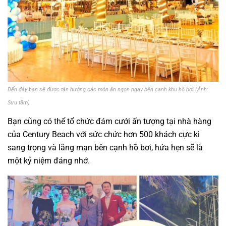
Đến đây bạn sẽ được tận hưởng các món ăn ngon ngay bên cạnh khu hồ bơi (Ảnh:
Sưu tầm)
Bạn cũng có thể tổ chức đám cưới ấn tượng tại nhà hàng
của Century Beach với sức chức hơn 500 khách cực kì
sang trọng và lãng mạn bên cạnh hồ bơi, hứa hẹn sẽ là
một kỷ niệm đáng nhớ.