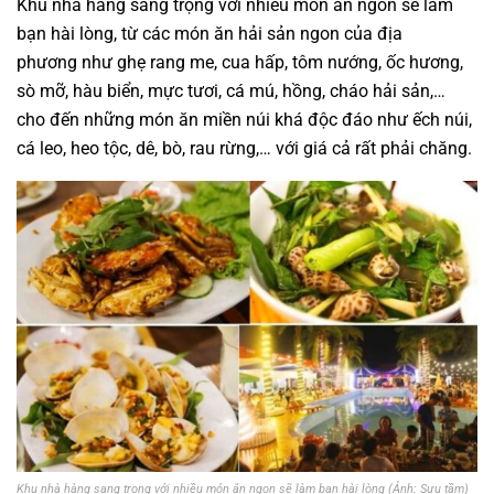
Khu nhà hàng sang trọng với nhiều món ăn ngon sẽ làm
bạn hài lòng, từ các món ăn hải sản ngon của địa
phương như ghẹ rang me, cua hấp, tôm nướng, ốc hương,
sò mỡ, hàu biển, mực tươi, cá mú, hồng, cháo hải sản,…
cho đến những món ăn miền núi khá độc đáo như ếch núi,
cá leo, heo tộc, dê, bò, rau rừng,… với giá cả rất phải chăng.
Khu nhà hàng sang trọng với nhiều món ăn ngon sẽ làm bạn hài lòng (Ảnh: Sưu tầm)