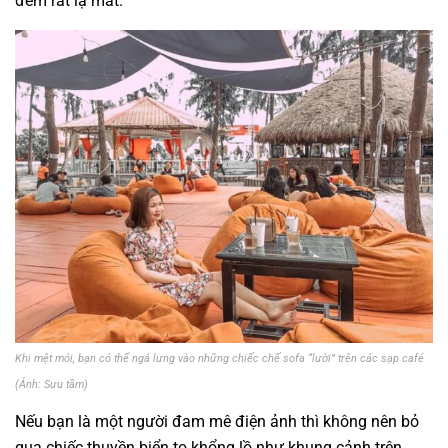
đêm rất lạ mắt.
Khi mệt mỏi, bạn có thể ngả lưng vào những chiếc chế sofa “lười” trên các sạp café
(Ảnh: Sưu tầm)
Nếu bạn là một người đam mê điện ảnh thì không nên bỏ
qua chiếc thuyền biển to khổng lồ như khung cảnh trên