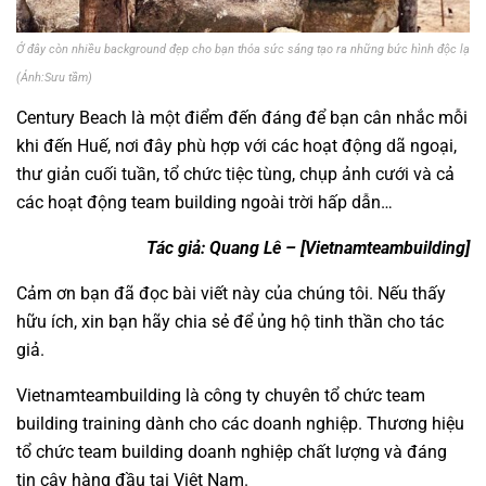
Ở đây còn nhiều background đẹp cho bạn thỏa sức sáng tạo ra những bức hình độc lạ
(Ảnh:Sưu tầm)
Century Beach là một điểm đến đáng để bạn cân nhắc mỗi
khi đến Huế, nơi đây phù hợp với các hoạt động dã ngoại,
thư giản cuối tuần, tổ chức tiệc tùng, chụp ảnh cưới và cả
các hoạt động
team building
ngoài trời hấp dẫn…
Tác giả: Quang Lê –
[Vietnamteambuilding]
Cảm ơn bạn đã đọc bài viết này của chúng tôi. Nếu thấy
hữu ích, xin bạn hãy chia sẻ để ủng hộ tinh thần cho tác
giả.
Vietnamteambuilding
là công ty chuyên tổ chức team
building training dành cho các doanh nghiệp. Thương hiệu
tổ chức team building
doanh nghiệp chất lượng và đáng
tin cậy hàng đầu tại Việt Nam.