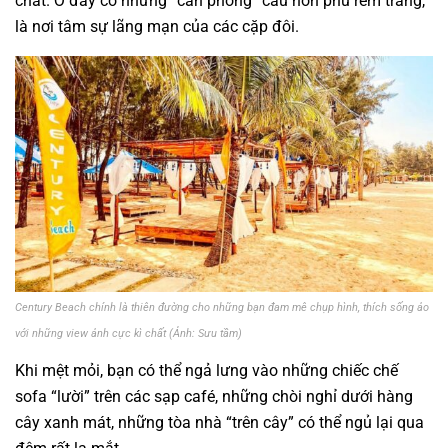
chất. Ở đây có những “căn phòng” cầu hôn phủ rèm trắng,
là nơi tâm sự lãng mạn của các cặp đôi.
Century Beach chính là thiên đường cho những bạn đam mê chụp hình, thích sống ảo
với những view ảnh cực kì chất (Ảnh: Sưu tầm)
Khi mệt mỏi, bạn có thể ngả lưng vào những chiếc chế
sofa “lười” trên các sạp café, những chòi nghỉ dưới hàng
cây xanh mát, những tòa nhà “trên cây” có thể ngủ lại qua