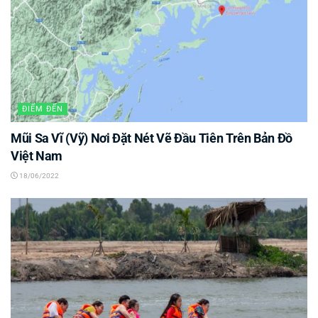
ĐIỂM ĐẾN
Mũi Sa Vĩ (Vỹ) Nơi Đặt Nét Vẽ Đầu Tiên Trên Bản Đồ
Việt Nam
18/06/2022