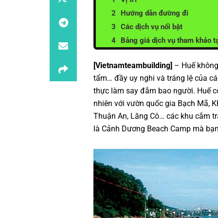
Hướng dẫn đường đi
Các dịch vụ nổi bật
Bảng giá dịch vụ tham khảo 
[Vietnamteambuilding]
– Huế không 
tẩm… đầy uy nghi và tráng lệ của c
thực làm say đắm bao người. Huế cò
nhiên với vườn quốc gia Bạch Mã, 
Thuận An, Lăng Cô… các khu cắm trạ
là Cảnh Dương Beach Camp mà bạn s