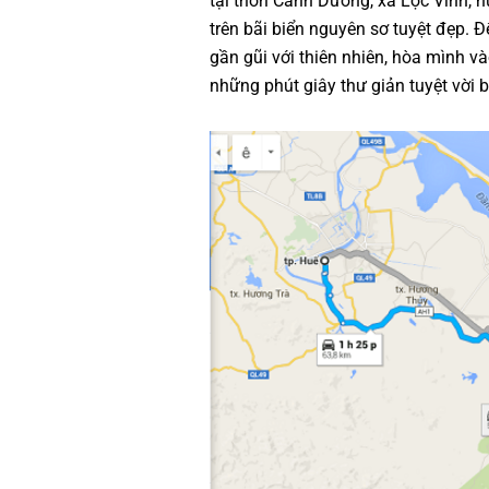
tại thôn Cảnh Dương, xã Lộc Vĩnh, h
trên bãi biển nguyên sơ tuyệt đẹp. 
gần gũi với thiên nhiên, hòa mình và
những phút giây thư giản tuyệt vời b