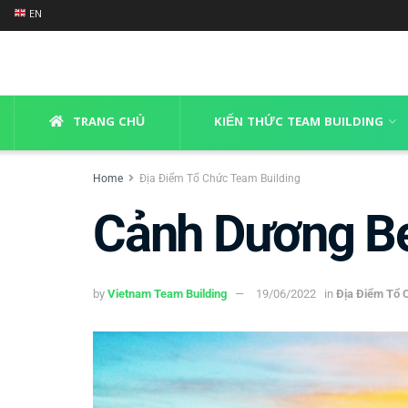
EN
TRANG CHỦ
KIẾN THỨC TEAM BUILDING
Home
Địa Điểm Tổ Chức Team Building
Cảnh Dương B
by
Vietnam Team Building
19/06/2022
in
Địa Điểm Tổ 