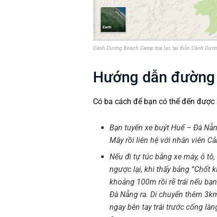
Cảnh Dương Beach Camp tọa lạc tại thôn Cảnh Dương
Hướng dẫn đường 
Có ba cách để bạn có thể đến đượ
Bạn tuyến xe buýt Huế – Đà Nẵ
Mây rồi liên hệ với nhân viên 
Nếu đi tự túc bằng xe máy, ô t
ngược lại, khi thấy bảng “Chốt
khoảng 100m rồi rẽ trái nếu bạn
Đà Nẵng ra. Di chuyển thêm 3
ngay bên tay trái trước cổng l