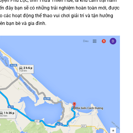
uyện Phú Lộc, tỉnh Thừa Thiên Huế, là khu cắm trại nằm
Đến đây bạn sẽ có những trải nghiệm hoàn toàn mới, được
o các hoạt động thể thao vui chơi giải trí và tận hưởng
ên bạn bè và gia đình.