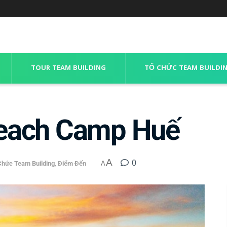
TOUR TEAM BUILDING
TỔ CHỨC TEAM BUILDI
each Camp Huế
A
0
Chức Team Building
,
Điểm Đến
A