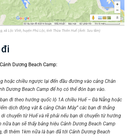
, xã Lộc Vĩnh, huyện Phú Lộc, tỉnh Thừa Thiên Huế (Ảnh: Sưu tầm)
đi
c Cảnh Dương Beach Camp:
ng hoặc chiều ngược lại đến đầu đường vào cảng Chân
Cảnh Dương Beach Camp để họ có thể đón bạn vào.
ô, bạn đi theo hướng quốc lộ 1A chiều Huế – Đà Nẵng hoặc
 kiểm dịch động vật & cảng Chân Mây” các bạn đi thẳng
 di chuyển từ Huế và rẽ phải nếu bạn di chuyển từ hướng
km nữa bạn sẽ thấy bảng hiệu Cảnh Dương Beach Camp
àng, đi thêm 1km nữa là bạn đã tới Cảnh Dương Beach