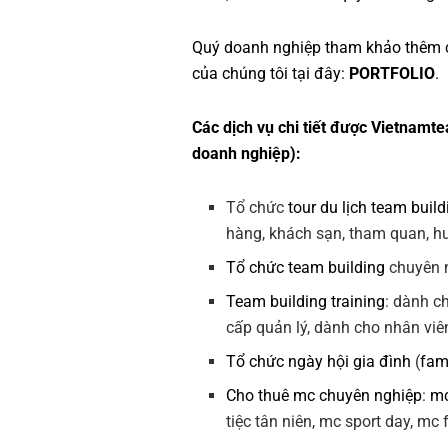
Quý doanh nghiệp tham khảo thêm 
của chúng tôi tại đây:
PORTFOLIO
.
Các dịch vụ chi tiết được Vietnamte
doanh nghiệp):
Tổ chức
tour du lịch team build
hàng, khách sạn, tham quan, hướ
Tổ chức team building
chuyên n
Team building training
: dành c
cấp quản lý, dành cho nhân viê
Tổ chức ngày hội gia đình
(
fam
Cho thuê mc chuyên nghiệp
:
mc
tiệc tân niên, mc sport day, mc