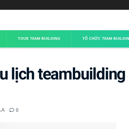
TOUR TEAM BUILDING
TỔ CHỨC TEAM BUILDI
u lịch teambuilding
A
0
A