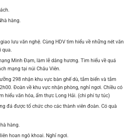
hách.
Nhà hàng.
t giao lưu văn nghệ. Cùng HDV tìm hiểu về những nét văn
i qua.
ạng Minh Đạm, làm lễ dâng hương. Tìm hiểu về quá
cách mạng tại núi Châu Viên.
dưỡng 298 nhận khu vực bàn ghế dù, tắm biển và tắm
12h00. Đoàn về khu vực nhận phòng, nghỉ ngơi. Chiều có
m hiểu văn hóa, ẩm thực Long Hải. (chi phí tự túc)
óng đá được tổ chức cho các thành viên đoàn. Có quà
nhà hàng.
 liên hoan ngô khoai. Nghỉ ngơi.