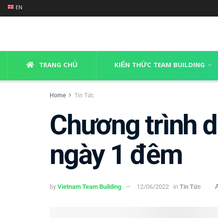
EN
TRANG CHỦ
KIẾN THỨC TEAM BUILDING
Home
Tin Tức
Chương trình d
ngày 1 đêm
by
Vietnam Team Building
12/06/2022
in
Tin Tức