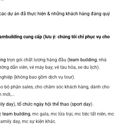
các dự án đã thực hiện & những khách hàng đáng quý
ambuilding cung cấp (lưu ý: chúng tôi chỉ phục vụ cho
ing
trọn gói chất lượng hàng đầu (
team building
, nhà
ng dẫn viên, vé máy bay, vé tàu hỏa, xe du lịch).
ghiệp (không bao gồm dịch vụ tour).
ho bộ phận sales, cho chăm sóc khách hàng, dành cho
n mới,…
ily day
),
tổ chức ngày hội thể thao
(
sport day
).
 team building
, mc gala, mc lửa trại, mc tiệc tất niên, mc
 family day, mc sự kiện khác.