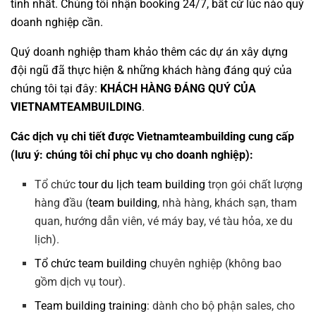
tình nhất. Chúng tôi nhận booking 24/7, bất cứ lúc nào quý
doanh nghiệp cần.
Quý doanh nghiệp tham khảo thêm các dự án
xây dựng
đội ngũ
đã thực hiện & những khách hàng đáng quý của
chúng tôi tại đây:
KHÁCH HÀNG ĐÁNG QUÝ CỦA
VIETNAMTEAMBUILDING
.
Các dịch vụ chi tiết được Vietnamteambuilding cung cấp
(lưu ý: chúng tôi chỉ phục vụ cho doanh nghiệp):
Tổ chức
tour du lịch team building
trọn gói chất lượng
hàng đầu (
team building
, nhà hàng, khách sạn, tham
quan, hướng dẫn viên, vé máy bay, vé tàu hỏa, xe du
lịch).
Tổ chức team building
chuyên nghiệp (không bao
gồm dịch vụ tour).
Team building training
: dành cho bộ phận sales, cho