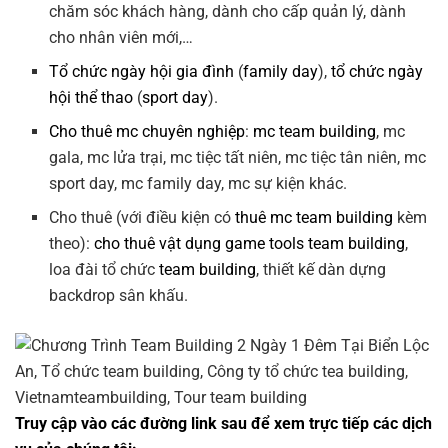
chăm sóc khách hàng, dành cho cấp quản lý, dành
cho nhân viên mới,…
Tổ chức ngày hội gia đình
(
family day
),
tổ chức ngày
hội thể thao
(
sport day
).
Cho thuê mc chuyên nghiệp
:
mc team building
, mc
gala, mc lửa trại, mc tiệc tất niên, mc tiệc tân niên, mc
sport day, mc family day, mc sự kiện khác.
Cho thuê (với điều kiện có
thuê mc team building
kèm
theo):
cho thuê vật dụng game tools team building
,
loa đài tổ chức
team building
, thiết kế dàn dựng
backdrop sân khấu.
Truy cập vào các đường link sau để xem trực tiếp các dịch