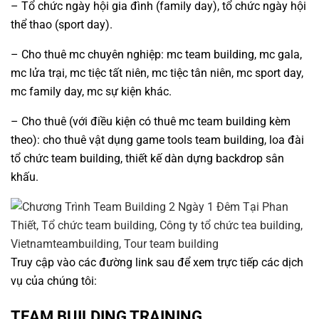
–
Tổ chức ngày hội gia đình
(
family day
),
tổ chức ngày hội
thể thao
(
sport day
).
–
Cho thuê mc chuyên nghiệp
:
mc team building
, mc gala,
mc lửa trại, mc tiệc tất niên, mc tiệc tân niên, mc sport day,
mc family day, mc sự kiện khác.
– Cho thuê (với điều kiện có
thuê mc team building
kèm
theo):
cho thuê vật dụng game tools team building
, loa đài
tổ chức
team building
, thiết kế dàn dựng backdrop sân
khấu.
Truy cập vào các đường link sau để xem trực tiếp các dịch
vụ của chúng tôi:
TEAM BUILDING TRAINING