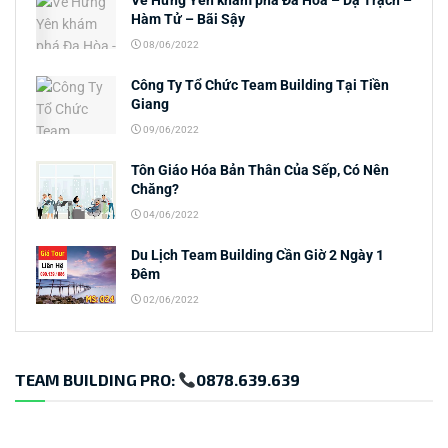
Về Hưng Yên khám phá Đa Hòa – Dạ Trạch –
Hàm Tử – Bãi Sậy
08/06/2022
Công Ty Tổ Chức Team Building Tại Tiền
Giang
09/06/2022
Tôn Giáo Hóa Bản Thân Của Sếp, Có Nên
Chăng?
04/06/2022
Du Lịch Team Building Cần Giờ 2 Ngày 1
Đêm
02/06/2022
TEAM BUILDING PRO:
0878.639.639