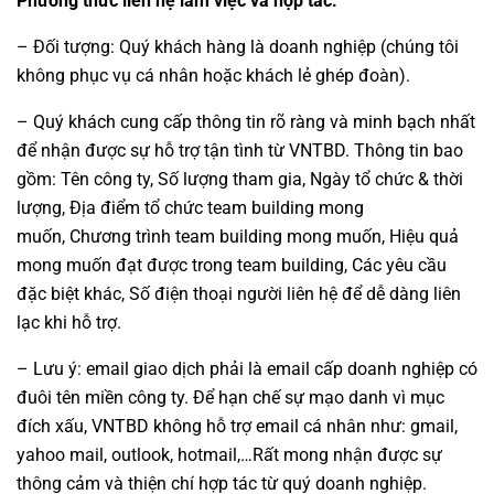
Phương thức liên hệ làm việc và hợp tác:
– Đối tượng: Quý khách hàng là
doanh nghiệp
(chúng tôi
không phục vụ cá nhân hoặc khách lẻ ghép đoàn).
– Quý khách cung cấp thông tin rõ ràng và minh bạch nhất
để nhận được sự hỗ trợ tận tình từ
VNTBD
. Thông tin bao
gồm: Tên công ty, Số lượng tham gia, Ngày tổ chức & thời
lượng,
Địa điểm tổ chức team building
mong
muốn,
Chương trình team building
mong muốn, Hiệu quả
mong muốn đạt được trong
team building
, Các yêu cầu
đặc biệt khác, Số điện thoại người liên hệ để dễ dàng liên
lạc khi hỗ trợ.
– Lưu ý: email giao dịch phải là email cấp doanh nghiệp có
đuôi tên miền công ty. Để hạn chế sự mạo danh vì mục
đích xấu,
VNTBD
không hỗ trợ email cá nhân như: gmail,
yahoo mail, outlook, hotmail,…Rất mong nhận được sự
thông cảm và thiện chí hợp tác từ quý doanh nghiệp.