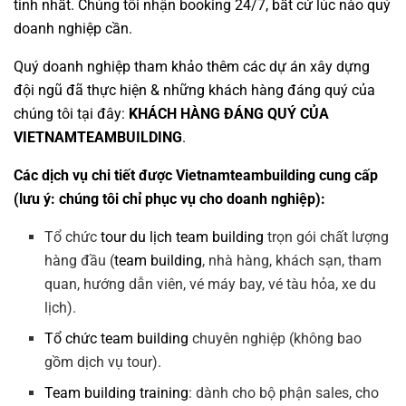
tình nhất. Chúng tôi nhận booking 24/7, bất cứ lúc nào quý
doanh nghiệp cần.
Quý doanh nghiệp tham khảo thêm các dự án
xây dựng
đội ngũ
đã thực hiện & những khách hàng đáng quý của
chúng tôi tại đây:
KHÁCH HÀNG ĐÁNG QUÝ CỦA
VIETNAMTEAMBUILDING
.
Các dịch vụ chi tiết được Vietnamteambuilding cung cấp
(lưu ý: chúng tôi chỉ phục vụ cho doanh nghiệp):
Tổ chức
tour du lịch team building
trọn gói chất lượng
hàng đầu (
team building
, nhà hàng, khách sạn, tham
quan, hướng dẫn viên, vé máy bay, vé tàu hỏa, xe du
lịch).
Tổ chức team building
chuyên nghiệp (không bao
gồm dịch vụ tour).
Team building training
: dành cho bộ phận sales, cho