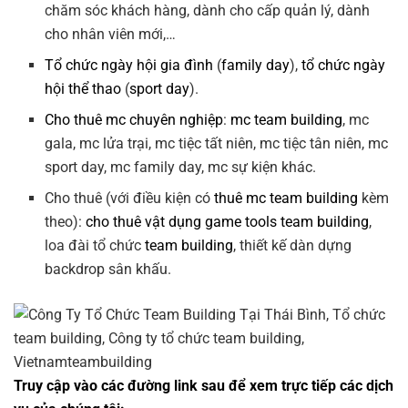
chăm sóc khách hàng, dành cho cấp quản lý, dành
cho nhân viên mới,…
Tổ chức ngày hội gia đình
(
family day
),
tổ chức ngày
hội thể thao
(
sport day
).
Cho thuê mc chuyên nghiệp
:
mc team building
, mc
gala, mc lửa trại, mc tiệc tất niên, mc tiệc tân niên, mc
sport day, mc family day, mc sự kiện khác.
Cho thuê (với điều kiện có
thuê mc team building
kèm
theo):
cho thuê vật dụng game tools team building
,
loa đài tổ chức
team building
, thiết kế dàn dựng
backdrop sân khấu.
Truy cập vào các đường link sau để xem trực tiếp các dịch