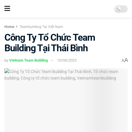
Home
Teambuilding Tại Việt Nam
Công Ty Tổ Chức Team
Building Tại Thái Bình
A
by
Vietnam Team Building
10/06/2022
A