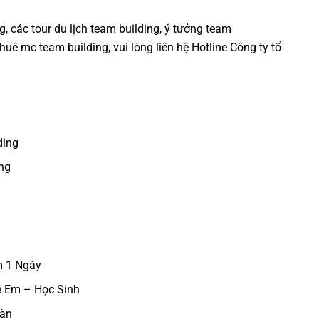
ng
, các tour
du lịch team building
,
ý tưởng team
thuê mc team building
, vui lòng liên hệ Hotline
Công ty tổ
ding
ng
m 1 Ngày
ẻ Em – Học Sinh
gàn