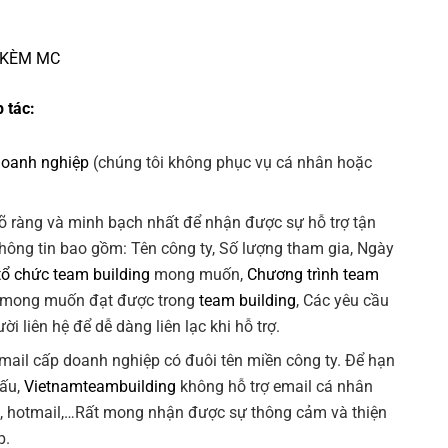
 KÈM MC
 tác:
doanh nghiệp
(chúng tôi không phục vụ cá nhân hoặc
õ ràng và minh bạch nhất để nhận được sự hỗ trợ tận
Thông tin bao gồm: Tên công ty, Số lượng tham gia, Ngày
tổ chức team building
mong muốn,
Chương trình team
 mong muốn đạt được trong
team building
, Các yêu cầu
ời liên hệ để dễ dàng liên lạc khi hỗ trợ.
 email cấp doanh nghiệp có đuôi tên miền công ty. Để hạn
xấu,
Vietnamteambuilding
không hỗ trợ email cá nhân
ok, hotmail,…Rất mong nhận được sự thông cảm và thiện
p.