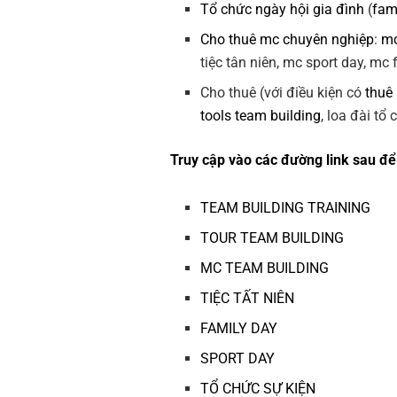
Tổ chức ngày hội gia đình
(
fam
Cho thuê mc chuyên nghiệp
:
mc
tiệc tân niên, mc sport day, mc
Cho thuê (với điều kiện có
thuê
tools team building
, loa đài tổ
Truy cập vào các đường link sau để 
TEAM BUILDING TRAINING
TOUR TEAM BUILDING
MC TEAM BUILDING
TIỆC TẤT NIÊN
FAMILY DAY
SPORT DAY
TỔ CHỨC SỰ KIỆN