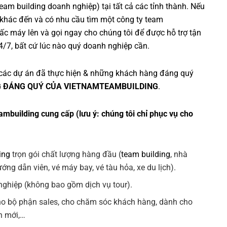
team building doanh nghiệp
) tại tất cả các tỉnh thành. Nếu
 khác đến và có nhu cầu tìm một
công ty team
c máy lên và gọi ngay cho chúng tôi để được hỗ trợ tận
4/7, bất cứ lúc nào quý doanh nghiệp cần.
các dự án đã thực hiện & những khách hàng đáng quý
 ĐÁNG QUÝ CỦA VIETNAMTEAMBUILDING
.
ambuilding cung cấp (lưu ý: chúng tôi chỉ phục vụ cho
ing
trọn gói chất lượng hàng đầu (
team building
, nhà
ng dẫn viên, vé máy bay, vé tàu hỏa, xe du lịch).
ghiệp (không bao gồm dịch vụ tour).
ho bộ phận sales, cho chăm sóc khách hàng, dành cho
n mới,…