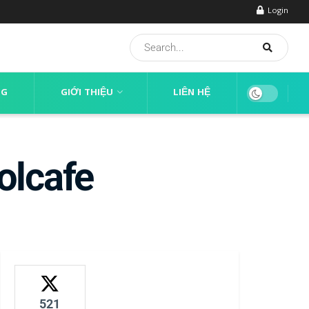
Login
NG
GIỚI THIỆU
LIÊN HỆ
olcafe
521