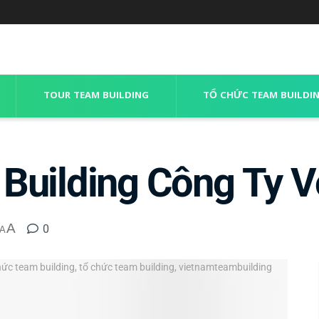
TOUR TEAM BUILDING
TỔ CHỨC TEAM BUILDI
Building Công Ty V
A
0
A