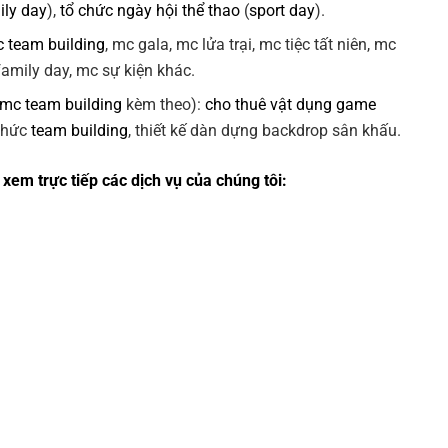
ily day
),
tổ chức ngày hội thể thao
(
sport day
).
 team building
, mc gala, mc lửa trại, mc tiệc tất niên, mc
 family day, mc sự kiện khác.
 mc team building
kèm theo):
cho thuê vật dụng game
 chức
team building
, thiết kế dàn dựng backdrop sân khấu.
xem trực tiếp các dịch vụ của chúng tôi: